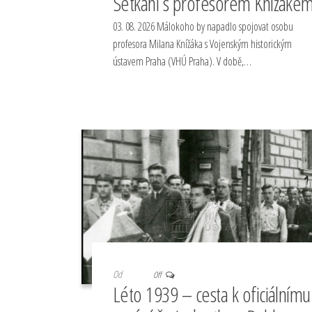
Setkání s profesorem Knížáke
03. 08. 2026 Málokoho by napadlo spojovat osobu
profesora Milana Knížáka s Vojenským historickým
ústavem Praha (VHÚ Praha). V době,…
Od
Off
Léto 1939 – cesta k oficiálnímu