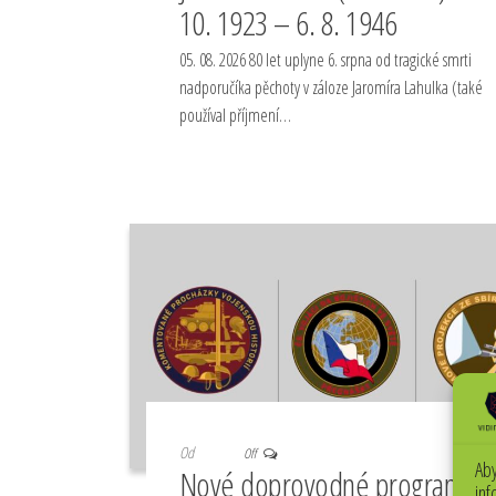
10. 1923 – 6. 8. 1946
05. 08. 2026 80 let uplyne 6. srpna od tragické smrti
nadporučíka pěchoty v záloze Jaromíra Lahulka (také
používal příjmení…
Od
Off
Aby
Nové doprovodné programy
inf