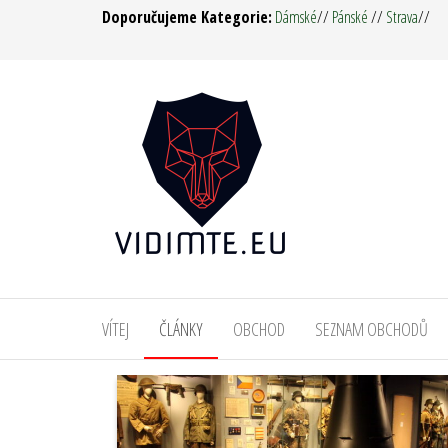
Přeskočit
Doporučujeme Kategorie:
Dámské
//
Pánské
//
Strava
//
na
obsah
Vidím
Oděvy,
Táboření,
tě ! –
Military,
Army
Survival,
Pro muže
Man &
i ženy
Woman
VÍTEJ
ČLÁNKY
OBCHOD
SEZNAM OBCHODŮ