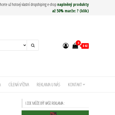
hcete už hotový vlastní dropshiping e-shop
naplněný produkty
až 50% marže: ? (klik)
0
0 Kč
A
CÍLENÁ VÝŽIVA
REKLAMA U NÁS
KONTAKT
I ZDE MŮŽE BÝT VAŠE REKLAMA :