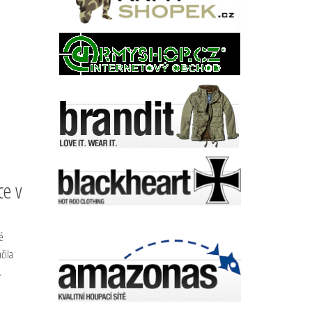
ce v
é
čila
…