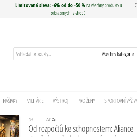
Limitovaná sleva: -6% od do -50 %
na všechny produkty u
C
zobrazených e-shopů.
NÁŠIVKY
MILITÁRIE
VÝSTROJ
PRO ŽENY
SPORTOVNÍ VÝŽIV
Od
Off
Od rozpočtů ke schopnostem: Aliance