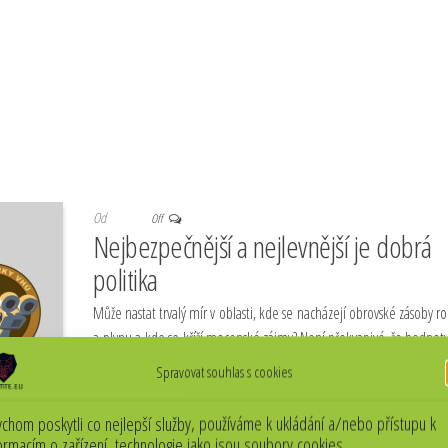
Od
Off
Nejbezpečnější a nejlevnější je dobrá
politika
Může nastat trvalý mír v oblasti, kde se nacházejí obrovské zásoby r
a plynu a kde se kříží mocenské zájmy? Není překvapivé, že hodnot
„demokratických“…
Spravovat souhlas s cookies
chom poskytli co nejlepší služby, používáme k ukládání a/nebo přístupu k
ormacím o zařízení, technologie jako jsou soubory cookies.