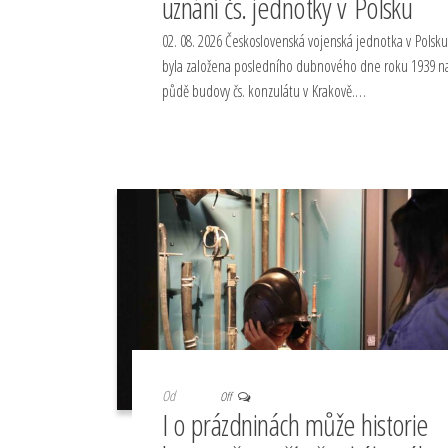
uznání čs. jednotky v Polsku
02. 08. 2026 Československá vojenská jednotka v Polsku
byla založena posledního dubnového dne roku 1939 n
půdě budovy čs. konzulátu v Krakově.…
Od
Off
I o prázdninách může historie