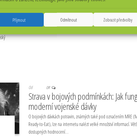
Příjmout
Odmítnout
Zobrazit předvolby
nský
Od
Off
Strava v bojových podmínkách: Jak fung
moderní vojenské dávky
O bojových dávkách potravin, známých také pod označením MRE (M
Ready-to-Eat), lze na internetu nalézt velké množství informací. Vět
dostupných hodnocení…