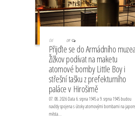
Od
Off
Přijďte se do Armádního muze
Žižkov podívat na maketu
atomové bomby Little Boy i
střešní tašku z prefekturního
paláce v Hirošimě
07. 08. 2026 Data 6. srpna 1945 a 9. srpna 1945 budou
navždy spojena s útoky atomovými bombami na japon
města…