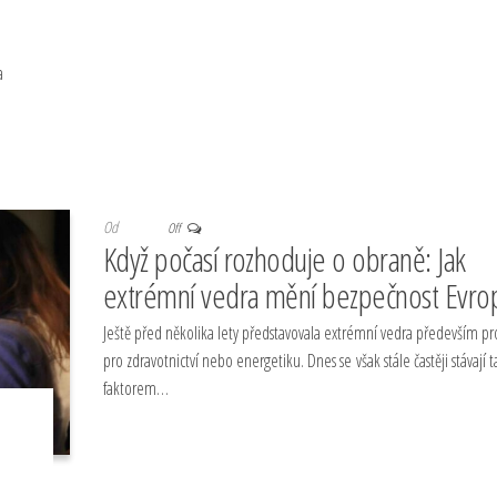
a
Od
Off
Když počasí rozhoduje o obraně: Jak
extrémní vedra mění bezpečnost Evro
Ještě před několika lety představovala extrémní vedra především p
pro zdravotnictví nebo energetiku. Dnes se však stále častěji stávají 
faktorem…