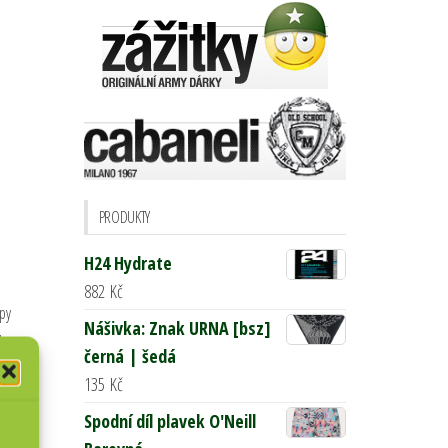
PRODUKTY
H24 Hydrate
882
Kč
opy
Nášivka: Znak URNA [bsz]
y
černá | šedá
135
Kč
Spodní díl plavek O'Neill