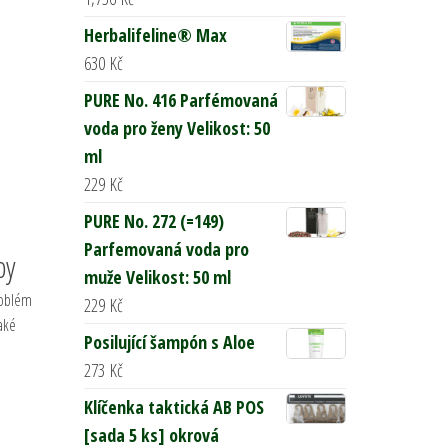
Herbalifeline® Max
630
Kč
PURE No. 416 Parfémovaná
voda pro ženy Velikost: 50
ml
229
Kč
PURE No. 272 (=149)
Parfemovaná voda pro
py
muže Velikost: 50 ml
roblém
229
Kč
také
Posilující šampón s Aloe
273
Kč
Klíčenka taktická AB POS
[sada 5 ks] okrová