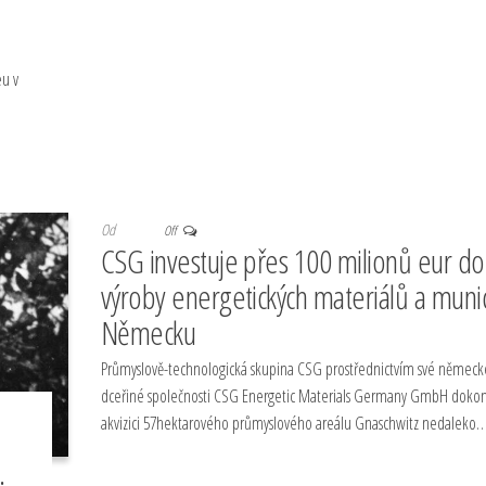
u v
Od
Off
CSG investuje přes 100 milionů eur do
výroby energetických materiálů a muni
Německu
Průmyslově-technologická skupina CSG prostřednictvím své německ
dceřiné společnosti CSG Energetic Materials Germany GmbH dokon
akvizici 57hektarového průmyslového areálu Gnaschwitz nedaleko
.