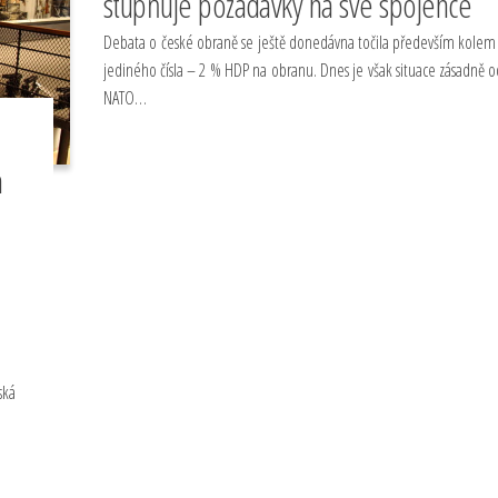
stupňuje požadavky na své spojence
Debata o české obraně se ještě donedávna točila především kolem
jediného čísla – 2 % HDP na obranu. Dnes je však situace zásadně od
NATO…
a
ská