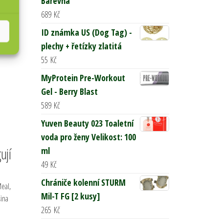
Barevná
689
Kč
ID známka US (Dog Tag) -
plechy + řetízky zlatitá
55
Kč
MyProtein Pre-Workout
Gel - Berry Blast
589
Kč
Yuven Beauty 023 Toaletní
voda pro ženy Velikost: 100
ují
ml
49
Kč
Chrániče kolenní STURM
eal,
Mil-T FG [2 kusy]
šina
265
Kč