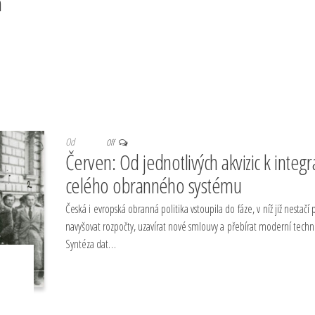
m
Od
Off
Červen: Od jednotlivých akvizic k integr
celého obranného systému
Česká i evropská obranná politika vstoupila do fáze, v níž již nestačí
navyšovat rozpočty, uzavírat nové smlouvy a přebírat moderní techn
Syntéza dat…