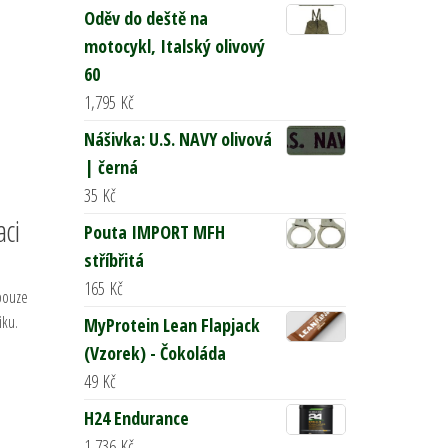
Oděv do deště na
motocykl, Italský olivový
60
1,795
Kč
Nášivka: U.S. NAVY olivová
| černá
35
Kč
aci
Pouta IMPORT MFH
stříbřitá
165
Kč
 pouze
iku.
MyProtein Lean Flapjack
(Vzorek) - Čokoláda
49
Kč
H24 Endurance
1,736
Kč