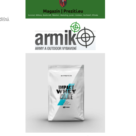
lišná.