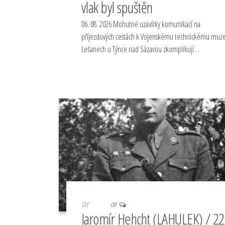
vlak byl spuštěn
06. 08. 2026 Mohutné uzavírky komunikací na
příjezdových cestách k Vojenskému technickému muze
Lešanech u Týnce nad Sázavou zkomplikují…
Od
Off
Jaromír Hehcht (LAHULEK) / 22