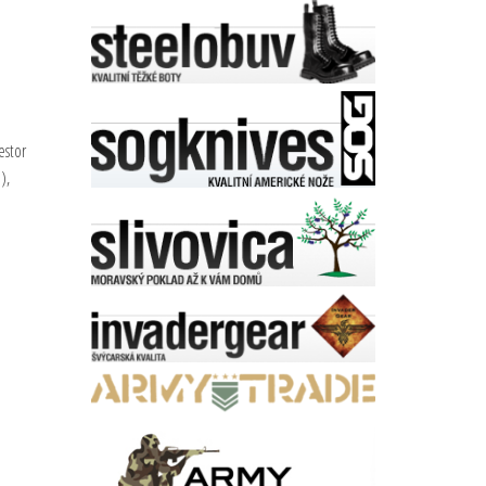
estor
),