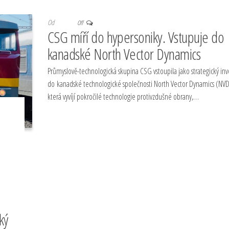
Od
Off
CSG míří do hypersoniky. Vstupuje do
kanadské North Vector Dynamics
Průmyslově-technologická skupina CSG vstoupila jako strategický inv
do kanadské technologické společnosti North Vector Dynamics (NVD
která vyvíjí pokročilé technologie protivzdušné obrany,…
ký