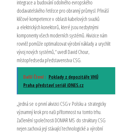
integrace a budování odolného evropského
dodavatelského řetězce pro obranný průmysl. Přináší
klíčové kompetence v oblasti kabelových svazků
a elektrických konektorů, které jsou nezbytnými
komponenty všech moderních systémů. Akvizice nám
rovněž pomůže optimalizovat výrobní náklady a urychlit
vývoj nových systémů,“ uvedl David Chour,
místopředseda představenstva CSG.
Další Čtení :
Poklady z depozitáře VHÚ
Praha představí seriál iDNES.cz
„Jedná se o první akvizici CSG v Polsku a strategicky
významný krok pro naši přítomnost na tomto trhu.
Začlenění společnosti DOMAR MS do struktury CSG
nejen zachová její stávající technologické a výrobní