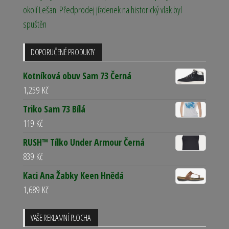
okolí Lešan. Předprodej jízdenek na historický vlak byl
spuštěn
DOPORUČENÉ PRODUKTY
Kotníková obuv Sam 73 Černá
1,259
Kč
Triko Sam 73 Bílá
119
Kč
RUSH™ Tílko Under Armour Černá
839
Kč
Kaci Ana Žabky Keen Hnědá
1,689
Kč
VAŠE REKLAMNÍ PLOCHA