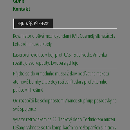
GDPR
Kontakt
NEJNOVĚJŠÍ PŘÍSPĚVKY
Když historie ožívá mezi legendami RAF. Osamělý vlk natáčel v
Leteckém muzeu Kbely
Laserová revoluce v boji proti UAS: Izrael vede, Amerika
rozšiřuje své kapacity, Evropa zrychluje
Přijďte se do Armádního muzea Žižkov podívat na maketu
atomové bomby Little Boy i střešní tašku z prefekturního
paláce v Hirošimě
Od rozpočtů ke schopnostem: Aliance stupňuje požadavky na
své spojence
Vyrazte retrovlakem na 22. Tankový den v Technickém muzeu
Lešany. Vyhnete se tak komplikacím na rozkopaných silnicích v