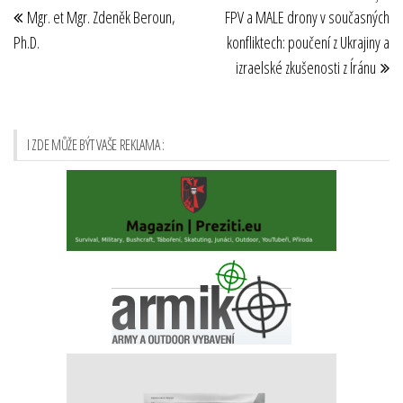
Navigace
Mgr. et Mgr. Zdeněk Beroun,
FPV a MALE drony v současných
pro
příspěvek
př
Ph.D.
konfliktech: poučení z Ukrajiny a
příspěvek
izraelské zkušenosti z Íránu
I ZDE MŮŽE BÝT VAŠE REKLAMA :