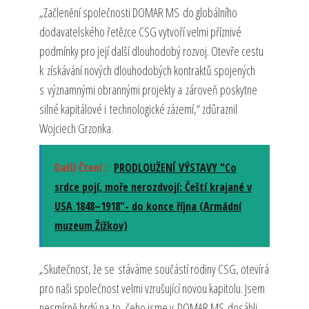
„Začlenění společnosti DOMAR MS do globálního
dodavatelského řetězce CSG vytvoří velmi příznivé
podmínky pro její další dlouhodobý rozvoj. Otevře cestu
k získávání nových dlouhodobých kontraktů spojených
s významnými obrannými projekty a zároveň poskytne
silné kapitálové i technologické zázemí,“ zdůraznil
Wojciech Grzonka.
Další Čtení :
PRODLOUŽENÍ VÝSTAVY "Co
srdce pojí, moře nerozdvojí: Čeští krajané v
USA 1848–1918"- do konce října (Armádní
muzeum Žižkov)
„Skutečnost, že se stáváme součástí rodiny CSG, otevírá
pro naši společnost velmi vzrušující novou kapitolu. Jsem
nesmírně hrdý na to, čeho jsme v DOMAR MS dosáhli