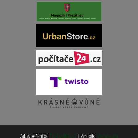
Zabezpečení od
THSECURITY.CZ
|
Vyrobilo:
Webdesign