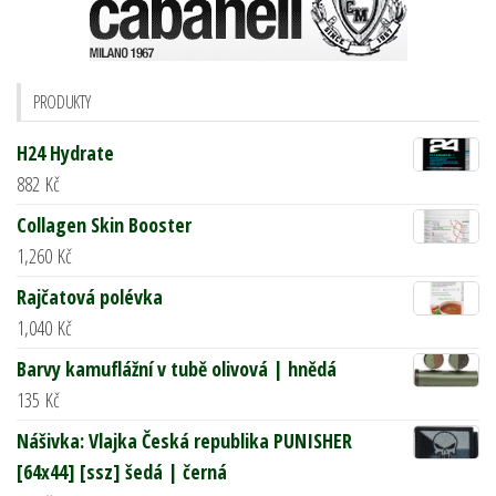
PRODUKTY
H24 Hydrate
882
Kč
Collagen Skin Booster
1,260
Kč
Rajčatová polévka
1,040
Kč
Barvy kamuflážní v tubě olivová | hnědá
135
Kč
Nášivka: Vlajka Česká republika PUNISHER
[64x44] [ssz] šedá | černá