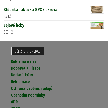
145
Kč
Klíčenka taktická 0 POS okrová
85
Kč
Sojové boby
385
Kč
DŮLEŽITÉ INFORMACE
Reklama u nás
Doprava a Platba
Dodací Lhůty
Reklamace
Ochrana osobních údajů
Obchodní Podmínky
ADR