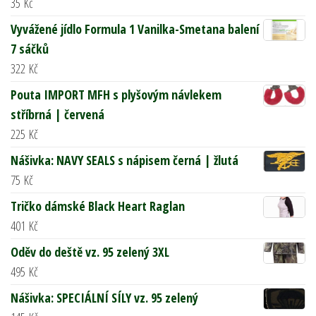
35
Kč
Vyvážené jídlo Formula 1 Vanilka-Smetana balení
7 sáčků
322
Kč
Pouta IMPORT MFH s plyšovým návlekem
stříbrná | červená
225
Kč
Nášivka: NAVY SEALS s nápisem černá | žlutá
75
Kč
Tričko dámské Black Heart Raglan
401
Kč
Oděv do deště vz. 95 zelený 3XL
495
Kč
Nášivka: SPECIÁLNÍ SÍLY vz. 95 zelený