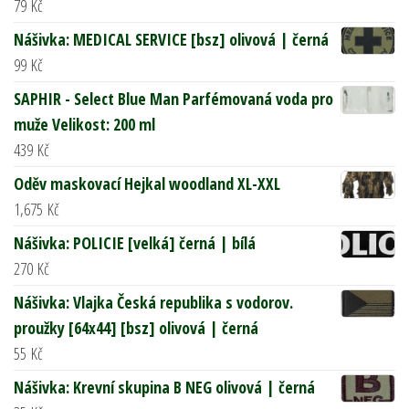
79
Kč
Nášivka: MEDICAL SERVICE [bsz] olivová | černá
99
Kč
SAPHIR - Select Blue Man Parfémovaná voda pro
muže Velikost: 200 ml
439
Kč
Oděv maskovací Hejkal woodland XL-XXL
1,675
Kč
Nášivka: POLICIE [velká] černá | bílá
270
Kč
Nášivka: Vlajka Česká republika s vodorov.
proužky [64x44] [bsz] olivová | černá
55
Kč
Nášivka: Krevní skupina B NEG olivová | černá