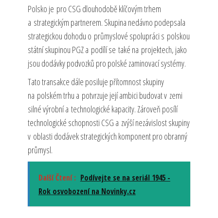
Polsko je pro CSG dlouhodobě klíčovým trhem
a strategickým partnerem. Skupina nedávno podepsala
strategickou dohodu o průmyslové spolupráci s polskou
státní skupinou PGZ a podílí se také na projektech, jako
jsou dodávky podvozků pro polské zaminovací systémy.
Tato transakce dále posiluje přítomnost skupiny
na polském trhu a potvrzuje její ambici budovat v zemi
silné výrobní a technologické kapacity. Zároveň posílí
technologické schopnosti CSG a zvýší nezávislost skupiny
v oblasti dodávek strategických komponent pro obranný
průmysl.
Další Čtení :
Podívejte se na seriál 1945 -
Rok osvobození na Novinky.cz