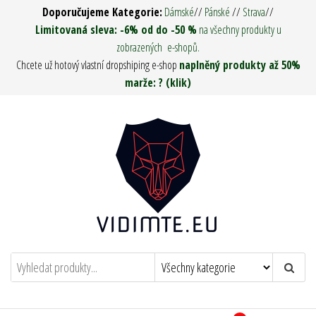
Přeskočit
Doporučujeme Kategorie:
Dámské
//
Pánské
//
Strava
//
na
Limitovaná sleva: -6% od do -50 %
na všechny produkty u
zobrazených e-shopů.
obsah
Chcete už hotový vlastní dropshiping e-shop
naplněný produkty až 50%
marže: ? (klik)
Vidím tě ! – Army Man & Woman
Oděvy, Táboření, Military, Survival, Pro
muže i ženy