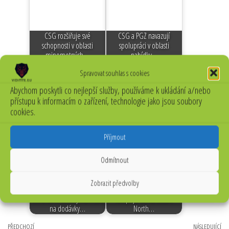
CSG rozšiřuje své
CSG a PGZ navazují
schopnosti v oblasti
spolupráci v oblasti
minometných…
nabídky…
Spravovat souhlas s cookies
Abychom poskytli co nejlepší služby, používáme k ukládání a/nebo
přístupu k informacím o zařízení, technologie jako jsou soubory
cookies.
Vývoj akcií CSG a jeho
CSG kupuje většinový podíl
význam pro český obranný
ve zbrojovce ZVI Vsetín
průmysl
Příjmout
Odmítnout
Zobrazit předvolby
CSG získala
CSG míří do hypersoniky.
mnohamiliardový kontrakt
Vstupuje do kanadské
na dodávky…
North…
Předchozí
PŘEDCHOZÍ
NÁSLEDUJÍCÍ
Ná