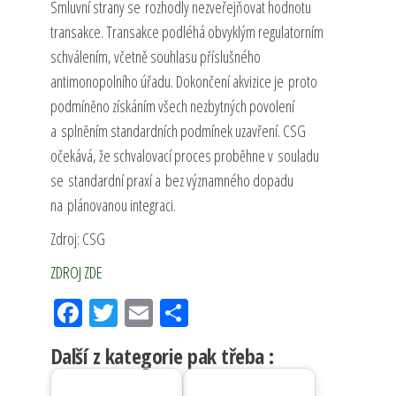
Smluvní strany se rozhodly nezveřejňovat hodnotu
transakce. Transakce podléhá obvyklým regulatorním
schválením, včetně souhlasu příslušného
antimonopolního úřadu. Dokončení akvizice je proto
podmíněno získáním všech nezbytných povolení
a splněním standardních podmínek uzavření. CSG
očekává, že schvalovací proces proběhne v souladu
se standardní praxí a bez významného dopadu
na plánovanou integraci.
Zdroj: CSG
ZDROJ ZDE
Fac
Tw
Em
Sh
eb
itt
ail
ar
Další z kategorie pak třeba :
oo
er
e