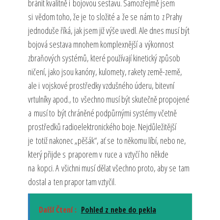
bránit kvalitně i bojovou sestavu. Samozřejmě jsem
si vědom toho, že je to složité a že se nám to z Prahy
jednoduše říká, jak jsem již výše uvedl. Ale dnes musí být
bojová sestava mnohem komplexnější a výkonnost
zbraňových systémů, které používají kinetický způsob
ničení, jako jsou kanóny, kulomety, rakety země-země,
ale i vojskové prostředky vzdušného úderu, bitevní
vrtulníky apod., to všechno musí být skutečně propojené
a musí to být chráněné podpůrnými systémy včetně
prostředků radioelektronického boje. Nejdůležitější
je totiž nakonec „pěšák“, ať se to někomu líbí, nebo ne,
který přijde s praporem v ruce a vztyčí ho někde
na kopci. A všichni musí dělat všechno proto, aby se tam
dostal a ten prapor tam vztyčil.
Další Čtení :
Pohled z nebe do pekla