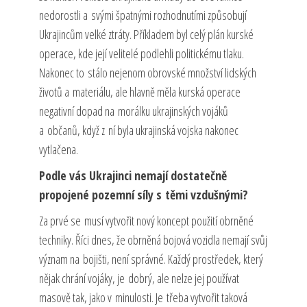
nedorostli a svými špatnými rozhodnutími způsobují
Ukrajincům velké ztráty. Příkladem byl celý plán kurské
operace, kde její velitelé podlehli politickému tlaku.
Nakonec to stálo nejenom obrovské množství lidských
životů a materiálu, ale hlavně měla kurská operace
negativní dopad na morálku ukrajinských vojáků
a občanů, když z ní byla ukrajinská vojska nakonec
vytlačena.
Podle vás Ukrajinci nemají dostatečně
propojené pozemní síly s těmi vzdušnými?
Za prvé se musí vytvořit nový koncept použití obrněné
techniky. Říci dnes, že obrněná bojová vozidla nemají svůj
význam na bojišti, není správné. Každý prostředek, který
nějak chrání vojáky, je dobrý, ale nelze jej používat
masově tak, jako v minulosti. Je třeba vytvořit taková