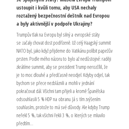
ustoupit i kvůli tomu, aby USA nechaly
roztažený bezpečnostní deštník nad Evropou
a byly aktivnější v podpoře Ukrajiny?
Trumpův tlak na Evropu byl silný a evropské státy
se začaly chovat dost podřízeně. Už celý Haagský summit
NATO byl, jako když přijdeme do Vatikánu políbit papežův
prsten. Podle mého názoru to bylo až nedůstojné: raději
zkrátíme summit, aby se prezident Trump nerozčílil, že
je to moc dlouhé a předčasně neodjel. Kdyby odjel, tak
bychom se přece nezbláznili a mohli v jednání
pokračovat dál. Všichni tam přijeli a kromě Španělska
odsouhlasili 5 % HDP na obranu. Já s tím zvýšením
souhlasím, protože to má své důvody. Ale kdyby Trump
neřekl 5 %, tak všichni řekli 3 %, o kterých se mluvilo
předtím…