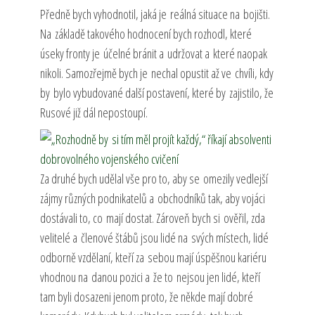
Předně bych vyhodnotil, jaká je reálná situace na bojišti.
Na základě takového hodnocení bych rozhodl, které
úseky fronty je účelné bránit a udržovat a které naopak
nikoli. Samozřejmě bych je nechal opustit až ve chvíli, kdy
by bylo vybudované další postavení, které by zajistilo, že
Rusové již dál nepostoupí.
Za druhé bych udělal vše pro to, aby se omezily vedlejší
zájmy různých podnikatelů a obchodníků tak, aby vojáci
dostávali to, co mají dostat. Zároveň bych si ověřil, zda
velitelé a členové štábů jsou lidé na svých místech, lidé
odborně vzdělaní, kteří za sebou mají úspěšnou kariéru
vhodnou na danou pozici a že to nejsou jen lidé, kteří
tam byli dosazeni jenom proto, že někde mají dobré