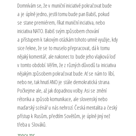
Domnívám se, že v muniční iniciativě pokračovat bude
a je úplně jedno, jestli tomu bude pan Babiš, pokud
se stane premiérem, říkat muniční inciativa, nebo
iniciativa NATO. Babiš svým způsobem chování
a přístupem k takovým otázkám tohoto umně využije, kdy
sice řekne, že se to muselo přepracovat, dá k tomu
nějaký komentář, ale nakonec to bude jeho vlajková loď
v tomto období. Věřím, že z různých důvodů ta iniciativa
nějakým způsobem pokračovat bude. Ať se nám to líbí,
nebo ne, tak hnutí ANO je stále demokratická strana.
Počkejme ale, až jak dopadnou volby. Asi se změní
rétorika a způsob komunikace, ale slovenský nebo
maďarský scénář u nás nehrozí. Česká mentalita a český
přístup k Rusům, předtím Sovětům, je úplně jiný než
třeba u Slováků.