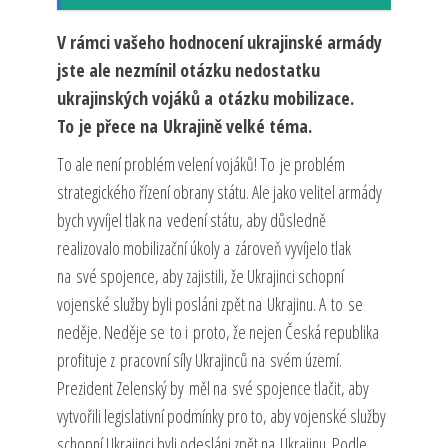
V rámci vašeho hodnocení ukrajinské armády
jste ale nezmínil otázku nedostatku
ukrajinských vojáků a otázku mobilizace.
To je přece na Ukrajině velké téma.
To ale není problém velení vojáků! To je problém
strategického řízení obrany státu. Ale jako velitel armády
bych vyvíjel tlak na vedení státu, aby důsledně
realizovalo mobilizační úkoly a zároveň vyvíjelo tlak
na své spojence, aby zajistili, že Ukrajinci schopní
vojenské služby byli posláni zpět na Ukrajinu. A to se
neděje. Neděje se to i proto, že nejen Česká republika
profituje z pracovní síly Ukrajinců na svém území.
Prezident Zelenský by měl na své spojence tlačit, aby
vytvořili legislativní podmínky pro to, aby vojenské služby
schopní Ukrajinci byli odesláni zpět na Ukrajinu. Podle