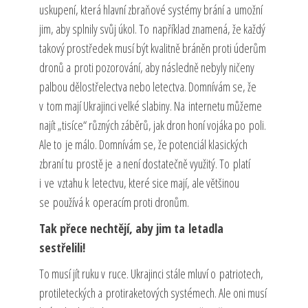
uskupení, která hlavní zbraňové systémy brání a umožní
jim, aby splnily svůj úkol. To například znamená, že každý
takový prostředek musí být kvalitně bráněn proti úderům
dronů a proti pozorování, aby následně nebyly ničeny
palbou dělostřelectva nebo letectva. Domnívám se, že
v tom mají Ukrajinci velké slabiny. Na internetu můžeme
najít „tisíce“ různých záběrů, jak dron honí vojáka po poli.
Ale to je málo. Domnívám se, že potenciál klasických
zbraní tu prostě je a není dostatečně využitý. To platí
i ve vztahu k letectvu, které sice mají, ale většinou
se používá k operacím proti dronům.
Tak přece nechtějí, aby jim ta letadla
sestřelili!
To musí jít ruku v ruce. Ukrajinci stále mluví o patriotech,
protileteckých a protiraketových systémech. Ale oni musí