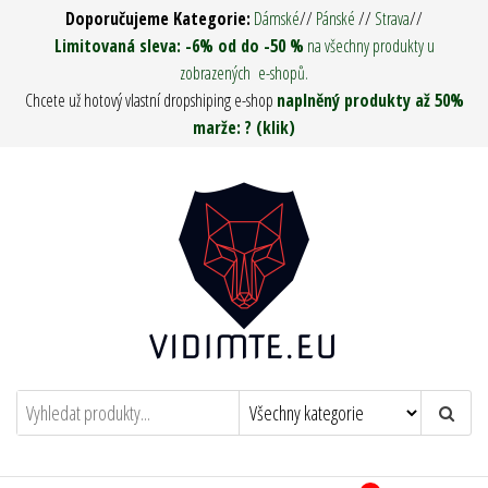
Přeskočit
Doporučujeme Kategorie:
Dámské
//
Pánské
//
Strava
//
na
Limitovaná sleva: -6% od do -50 %
na všechny produkty u
zobrazených e-shopů.
obsah
Chcete už hotový vlastní dropshiping e-shop
naplněný produkty až 50%
marže: ? (klik)
Vidím tě ! – Army Man & Woman
Oděvy, Táboření, Military, Survival, Pro
muže i ženy