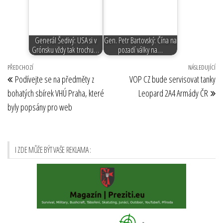
Generál Šedivý: USA si v
Gen. Petr Bartovský: Čína na
Grónsku vždy tak trochu…
pozadí války na…
Navigace
Předchozí
PŘEDCHOZÍ
NÁSLEDUJÍCÍ
Ná
Podívejte se na předměty z
VOP CZ bude servisovat tanky
pro
příspěvek
př
bohatých sbírek VHÚ Praha, které
Leopard 2A4 Armády ČR
příspěvek
byly popsány pro web
I ZDE MŮŽE BÝT VAŠE REKLAMA :