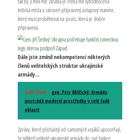
tak by ji měli mít. Zkrátka je třeba mít vyhodnocená
kritická místa a zároveň připravený ústupový manévr,
který musí proběhnout na pozici, která je dobře
připravená.
Dále jste zmínil nekompetenci některých
členů velitelských struktur ukrajinské
armády…
Další Čtení :
gen. Petr Milčický: Armáda
postrádá moderní prostředky v celé řadě
oblastí
Zprávy, které přicházejí od samotných vojáků upozorňují,
že někteří velitelé ukrajinské armády do své funkce