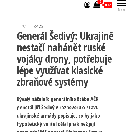
0
0 Kč
Menu
Od
Off
Generál Šedivý: Ukrajině
nestačí nahánět ruské
vojáky drony, potřebuje
lépe využívat klasické
zbraňové systémy
Bývalý náčelník generálního štábu AČR
generál Jiří Šedivý v rozhovoru o stavu
ukrajinské armády popisuje, co by jako
hypotetický velitel dělal jinak než její