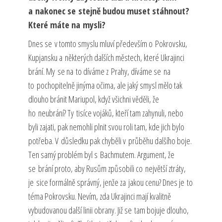
a nakonec se stejně budou muset stáhnout?
Které máte na mysli?
Dnes se v tomto smyslu mluví především o Pokrovsku,
Kupjansku a některých dalších městech, které Ukrajinci
brání. My se na to díváme z Prahy, díváme se na
to pochopitelně jinýma očima, ale jaký smysl mělo tak
dlouho bránit Mariupol, když všichni věděli, že
ho neubrání? Ty tisíce vojáků, kteří tam zahynuli, nebo
byli zajati, pak nemohli plnit svou roli tam, kde jich bylo
potřeba. V důsledku pak chyběli v průběhu dalšího boje.
Ten samý problém byl s Bachmutem. Argument, že
se brání proto, aby Rusům způsobili co největší ztráty,
je sice formálně správný, jenže za jakou cenu? Dnes je to
téma Pokrovsku. Nevím, zda Ukrajinci mají kvalitně
vybudovanou další linii obrany. Již se tam bojuje dlouho,