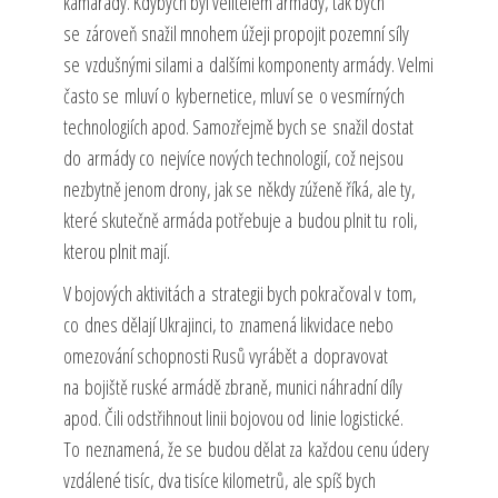
kamarády. Kdybych byl velitelem armády, tak bych
se zároveň snažil mnohem úžeji propojit pozemní síly
se vzdušnými silami a dalšími komponenty armády. Velmi
často se mluví o kybernetice, mluví se o vesmírných
technologiích apod. Samozřejmě bych se snažil dostat
do armády co nejvíce nových technologií, což nejsou
nezbytně jenom drony, jak se někdy zúženě říká, ale ty,
které skutečně armáda potřebuje a budou plnit tu roli,
kterou plnit mají.
V bojových aktivitách a strategii bych pokračoval v tom,
co dnes dělají Ukrajinci, to znamená likvidace nebo
omezování schopnosti Rusů vyrábět a dopravovat
na bojiště ruské armádě zbraně, munici náhradní díly
apod. Čili odstřihnout linii bojovou od linie logistické.
To neznamená, že se budou dělat za každou cenu údery
vzdálené tisíc, dva tisíce kilometrů, ale spíš bych