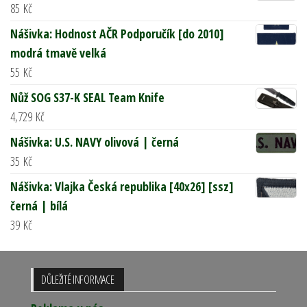
85
Kč
Nášivka: Hodnost AČR Podporučík [do 2010]
modrá tmavě velká
55
Kč
Nůž SOG S37-K SEAL Team Knife
4,729
Kč
Nášivka: U.S. NAVY olivová | černá
35
Kč
Nášivka: Vlajka Česká republika [40x26] [ssz]
černá | bílá
39
Kč
DŮLEŽITÉ INFORMACE