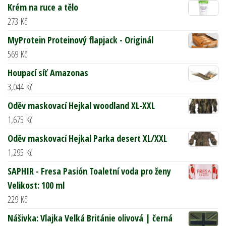
Krém na ruce a tělo
273
Kč
MyProtein Proteinový flapjack - Originál
569
Kč
Houpací síť Amazonas
3,044
Kč
Oděv maskovací Hejkal woodland XL-XXL
1,675
Kč
Oděv maskovací Hejkal Parka desert XL/XXL
1,295
Kč
SAPHIR - Fresa Pasión Toaletní voda pro ženy
Velikost: 100 ml
229
Kč
Nášivka: Vlajka Velká Británie olivová | černá