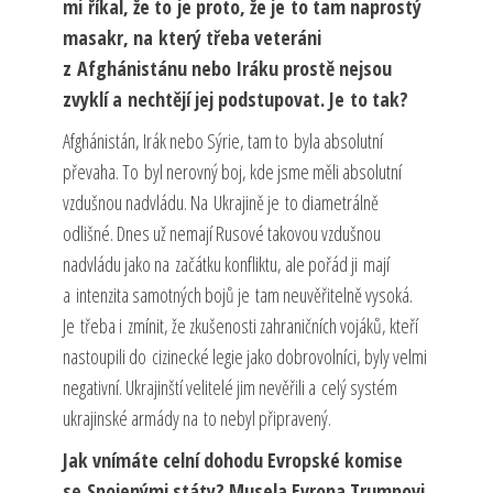
mi říkal, že to je proto, že je to tam naprostý
masakr, na který třeba veteráni
z Afghánistánu nebo Iráku prostě nejsou
zvyklí a nechtějí jej podstupovat. Je to tak?
Afghánistán, Irák nebo Sýrie, tam to byla absolutní
převaha. To byl nerovný boj, kde jsme měli absolutní
vzdušnou nadvládu. Na Ukrajině je to diametrálně
odlišné. Dnes už nemají Rusové takovou vzdušnou
nadvládu jako na začátku konfliktu, ale pořád ji mají
a intenzita samotných bojů je tam neuvěřitelně vysoká.
Je třeba i zmínit, že zkušenosti zahraničních vojáků, kteří
nastoupili do cizinecké legie jako dobrovolníci, byly velmi
negativní. Ukrajinští velitelé jim nevěřili a celý systém
ukrajinské armády na to nebyl připravený.
Jak vnímáte celní dohodu Evropské komise
se Spojenými státy? Musela Evropa Trumpovi