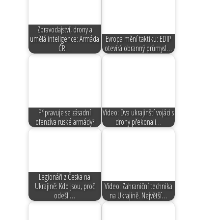
Zpravodajství, drony a
umělá inteligence: Armáda
Evropa mění taktiku: EDIP
ČR…
otevírá obranný průmysl…
Připravuje se zásadní
Video: Dva ukrajinští vojáci s
ofenzíva ruské armády?
drony překonali…
Legionáři z Česka na
Ukrajině: Kdo jsou, proč
Video: Zahraniční technika
odešli…
na Ukrajině. Největší…