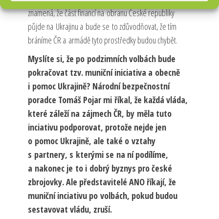
znamená, že část financí na obranu České republiky
půjde na Ukrajinu a bude se to zdůvodňovat, že tím
bráníme ČR a armádě tyto prostředky budou chybět.
Myslíte si, že po podzimních volbách bude
pokračovat tzv. muniční iniciativa a obecně
i pomoc Ukrajině? Národní bezpečnostní
poradce Tomáš Pojar mi říkal, že každá vláda,
které záleží na zájmech ČR, by měla tuto
inciativu podporovat, protože nejde jen
o pomoc Ukrajině, ale také o vztahy
s partnery, s kterými se na ní podílíme,
a nakonec je to i dobrý byznys pro české
zbrojovky. Ale představitelé ANO říkají, že
muniční inciativu po volbách, pokud budou
sestavovat vládu, zruší.