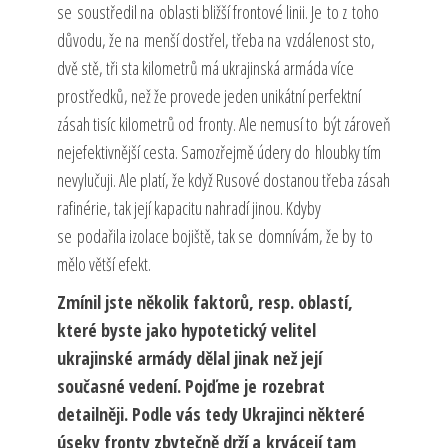
se soustředil na oblasti bližší frontové linii. Je to z toho
důvodu, že na menší dostřel, třeba na vzdálenost sto,
dvě stě, tři sta kilometrů má ukrajinská armáda více
prostředků, než že provede jeden unikátní perfektní
zásah tisíc kilometrů od fronty. Ale nemusí to být zároveň
nejefektivnější cesta. Samozřejmě údery do hloubky tím
nevylučuji. Ale platí, že když Rusové dostanou třeba zásah
rafinérie, tak její kapacitu nahradí jinou. Kdyby
se podařila izolace bojiště, tak se domnívám, že by to
mělo větší efekt.
Zmínil jste několik faktorů, resp. oblastí,
které byste jako hypotetický velitel
ukrajinské armády dělal jinak než její
současné vedení. Pojďme je rozebrat
detailněji. Podle vás tedy Ukrajinci některé
úseky fronty zbytečně drží a krvácejí tam