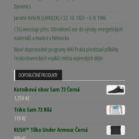
Dynamics
Jaromír Hehcht (LAHULEK) / 22. 10. 1923 – 6. 8. 1946
CSG investuje přes 100 milionů eur do výroby energetických
materiálů a munice v Německu
Nové doprovodné programy VHÚ Praha představí příběhy
československých vojáků i místa vojenských dějin
DOPORUČENÉ PRODUKTY
Kotníková obuv Sam 73 Černá
1,259
Kč
Triko Sam 73 Bílá
119
Kč
RUSH™ Tílko Under Armour Černá
839
Kč