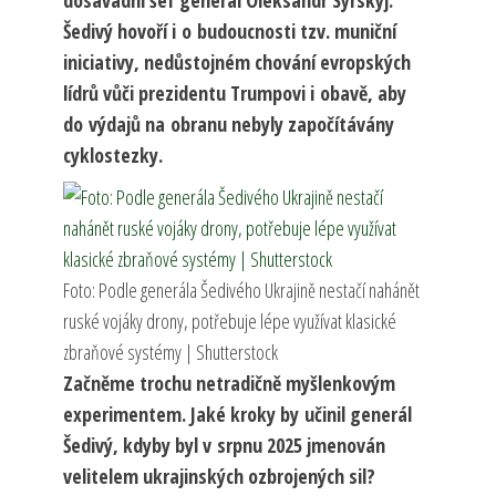
dosavadní šéf generál Oleksandr Syrskyj.
Šedivý hovoří i o budoucnosti tzv. muniční
iniciativy, nedůstojném chování evropských
lídrů vůči prezidentu Trumpovi i obavě, aby
do výdajů na obranu nebyly započítávány
cyklostezky.
Foto: Podle generála Šedivého Ukrajině nestačí nahánět
ruské vojáky drony, potřebuje lépe využívat klasické
zbraňové systémy | Shutterstock
Začněme trochu netradičně myšlenkovým
experimentem. Jaké kroky by učinil generál
Šedivý, kdyby byl v srpnu 2025 jmenován
velitelem ukrajinských ozbrojených sil?