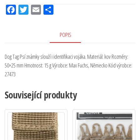
Fac
Tw
Em
Sh
eb
itt
ail
ar
oo
er
e
POPIS
k
Dog Tag Psí známky slouží i identifikaci vojáka. Materiál: kov Rozměry:
50×25 mm Hmotnost: 15 g Výrobce: Max Fuchs, Německo Kód výrobce:
27473
Související produkty