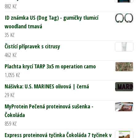
882
Kč
ID známka US (Dog Tag) - gumičky tlumicí
woodland tmavá
35
Kč
Čistící přípravek s citrusy
462
Kč
Plachta krycí TARP 3x5 m operation camo
1,055
Kč
Nášivka: U.S. MARINES olivová | černá
29
Kč
MyProtein Pečená proteinová sušenka -
Čokoláda
859
Kč
Express proteinová tyčinka Čokoláda 7 tyčinek v