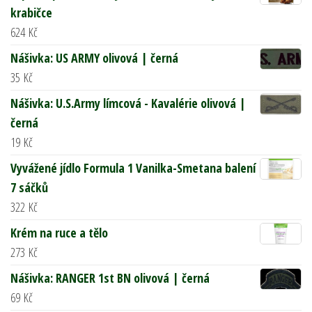
krabičce
624
Kč
Nášivka: US ARMY olivová | černá
35
Kč
Nášivka: U.S.Army límcová - Kavalérie olivová |
černá
19
Kč
Vyvážené jídlo Formula 1 Vanilka-Smetana balení
7 sáčků
322
Kč
Krém na ruce a tělo
273
Kč
Nášivka: RANGER 1st BN olivová | černá
69
Kč