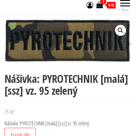
0
0 Kč
Menu
Nášivka: PYROTECHNIK [malá]
[ssz] vz. 95 zelený
75
Kč
Nášivka: PYROTECHNIK [malá] [ssz] vz. 95 zelený
Koupit zde