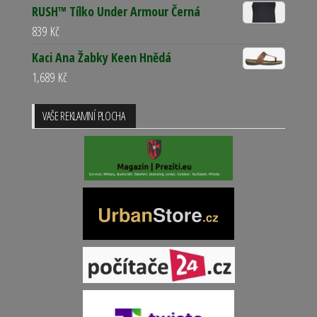
RUSH™ Tílko Under Armour Černá
839
Kč
Kaci Ana Žabky Keen Hnědá
1,689
Kč
VAŠE REKLAMNÍ PLOCHA