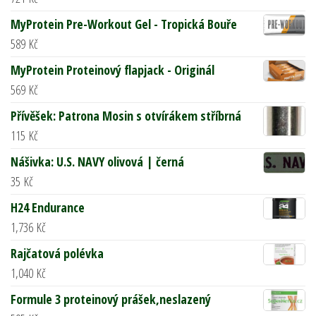
MyProtein Pre-Workout Gel - Tropická Bouře
589
Kč
MyProtein Proteinový flapjack - Originál
569
Kč
Přívěšek: Patrona Mosin s otvírákem stříbrná
115
Kč
Nášivka: U.S. NAVY olivová | černá
35
Kč
H24 Endurance
1,736
Kč
Rajčatová polévka
1,040
Kč
Formule 3 proteinový prášek,neslazený