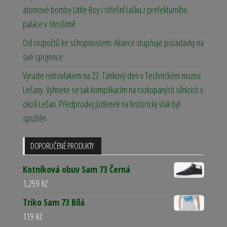
atomové bomby Little Boy i střešní tašku z prefekturního
paláce v Hirošimě
Od rozpočtů ke schopnostem: Aliance stupňuje požadavky na
své spojence
Vyrazte retrovlakem na 22. Tankový den v Technickém muzeu
Lešany. Vyhnete se tak komplikacím na rozkopaných silnicích v
okolí Lešan. Předprodej jízdenek na historický vlak byl
spuštěn
DOPORUČENÉ PRODUKTY
Kotníková obuv Sam 73 Černá
1,259
Kč
Triko Sam 73 Bílá
119
Kč