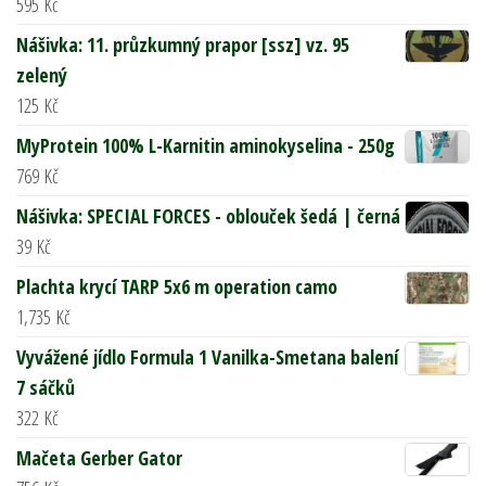
595
Kč
Nášivka: 11. průzkumný prapor [ssz] vz. 95
zelený
125
Kč
MyProtein 100% L-Karnitin aminokyselina - 250g
769
Kč
Nášivka: SPECIAL FORCES - oblouček šedá | černá
39
Kč
Plachta krycí TARP 5x6 m operation camo
1,735
Kč
Vyvážené jídlo Formula 1 Vanilka-Smetana balení
7 sáčků
322
Kč
Mačeta Gerber Gator