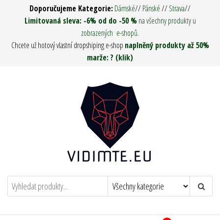
Přeskočit
Doporučujeme Kategorie:
Dámské
//
Pánské
//
Strava
//
na
Limitovaná sleva: -6% od do -50 %
na všechny produkty u
zobrazených e-shopů.
obsah
Chcete už hotový vlastní dropshiping e-shop
naplněný produkty až 50%
marže: ? (klik)
Vidím tě ! – Army Man & Woman
Oděvy, Táboření, Military, Survival, Pro
muže i ženy