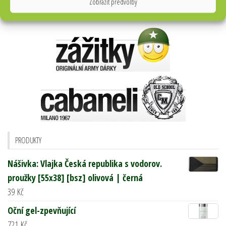
Zobrazit předvolby
PRODUKTY
Nášivka: Vlajka Česká republika s vodorov.
proužky [55x38] [bsz] olivová | černá
39
Kč
Oční gel-zpevňující
721
Kč