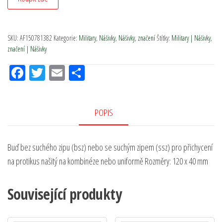
SKU:
AF150781382
Kategorie:
Military
,
Nášivky
,
Nášivky, značení
Štítky:
Military | Nášivky
,
značení | Nášivky
Fac
Tw
Em
Sh
eb
itt
ail
ar
oo
er
e
POPIS
k
Buď bez suchého zipu (bsz) nebo se suchým zipem (ssz) pro přichycení
na protikus našitý na kombinéze nebo uniformě Rozměry: 120 x 40 mm
Související produkty