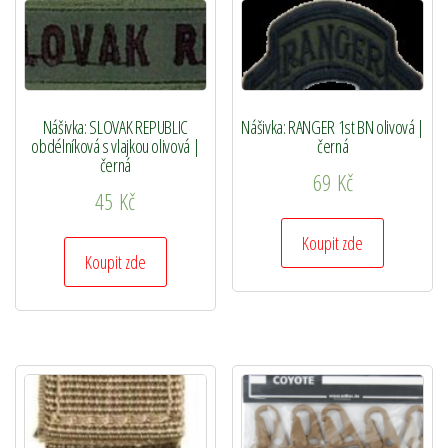
Nášivka: SLOVAK REPUBLIC
Nášivka: RANGER 1st BN olivová |
obdélníková s vlajkou olivová |
černá
černá
69
Kč
45
Kč
Koupit zde
Koupit zde