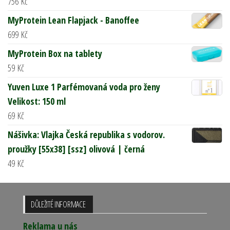
756
Kč
MyProtein Lean Flapjack - Banoffee
699
Kč
MyProtein Box na tablety
59
Kč
Yuven Luxe 1 Parfémovaná voda pro ženy
Velikost: 150 ml
69
Kč
Nášivka: Vlajka Česká republika s vodorov.
proužky [55x38] [ssz] olivová | černá
49
Kč
DŮLEŽITÉ INFORMACE
Reklama u nás