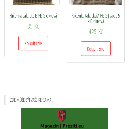
Klíčenka taktická B NEG okrová
Klíčenka taktická A NEG [sada 5
ks] okrová
85
Kč
425
Kč
Koupit zde
Koupit zde
I ZDE MŮŽE BÝT VAŠE REKLAMA :