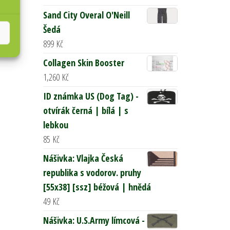
Sand City Overal O'Neill
Šedá
899
Kč
Collagen Skin Booster
1,260
Kč
ID známka US (Dog Tag) -
otvírák černá | bílá | s
lebkou
85
Kč
Nášivka: Vlajka Česká
republika s vodorov. pruhy
[55x38] [ssz] béžová | hnědá
49
Kč
Nášivka: U.S.Army límcová -