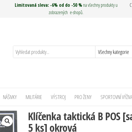
Limitovaná sleva: -6% od do -50 %
na všechny produkty u
C
zobrazených e-shopů.
NÁŠIVKY
MILITÁRIE
VÝSTROJ
PRO ŽENY
SPORTOVNÍ VÝŽIV
Klíčenka taktická B POS [
5 ks] okrová