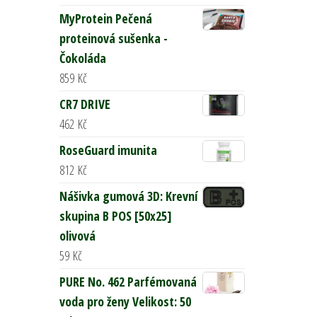
MyProtein Pečená
proteinová sušenka -
Čokoláda
859
Kč
CR7 DRIVE
462
Kč
RoseGuard imunita
812
Kč
Nášivka gumová 3D: Krevní
skupina B POS [50x25]
olivová
59
Kč
PURE No. 462 Parfémovaná
voda pro ženy Velikost: 50