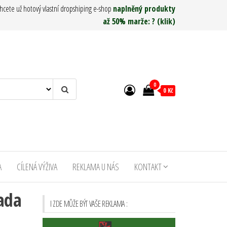
hcete už hotový vlastní dropshiping e-shop
naplněný produkty
až 50% marže: ? (klik)
0
0 Kč
A
CÍLENÁ VÝŽIVA
REKLAMA U NÁS
KONTAKT
sada
I ZDE MŮŽE BÝT VAŠE REKLAMA :