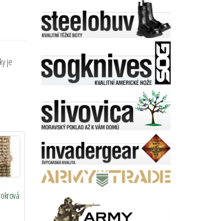
ky je
S okrová