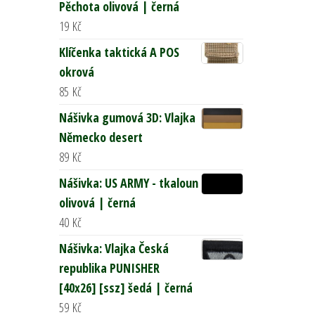
Pěchota olivová | černá
19
Kč
Klíčenka taktická A POS
okrová
85
Kč
Nášivka gumová 3D: Vlajka
Německo desert
89
Kč
Nášivka: US ARMY - tkaloun
olivová | černá
40
Kč
Nášivka: Vlajka Česká
republika PUNISHER
[40x26] [ssz] šedá | černá
59
Kč