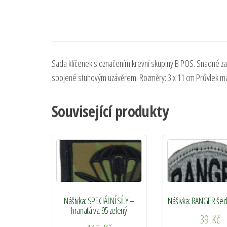
Sada klíčenek s označením krevní skupiny B POS. Snadné za
spojené stuhovým uzávěrem. Rozměry: 3 x 11 cm Průvlek max
Související produkty
Nášivka: SPECIÁLNÍ SÍLY –
Nášivka: RANGER šed
hranatá vz. 95 zelený
39
Kč