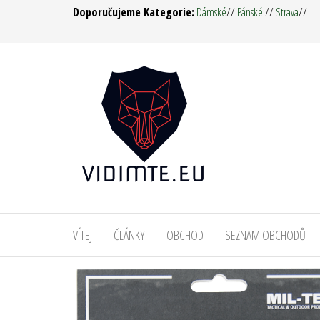
Přeskočit
Doporučujeme Kategorie:
Dámské
//
Pánské
//
Strava
//
na
obsah
Vidím
Oděvy,
Táboření,
tě ! –
Military,
Army
Survival,
Pro muže
Man &
i ženy
Woman
VÍTEJ
ČLÁNKY
OBCHOD
SEZNAM OBCHODŮ