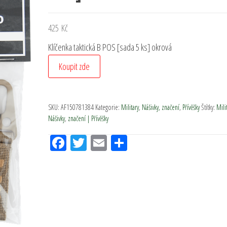
425
Kč
Klíčenka taktická B POS [sada 5 ks] okrová
Koupit zde
SKU:
AF150781384
Kategorie:
Military
,
Nášivky, značení
,
Přívěšky
Štítky:
Mili
Nášivky
,
značení | Přívěšky
Fac
Tw
Em
Sh
eb
itt
ail
ar
oo
er
e
k