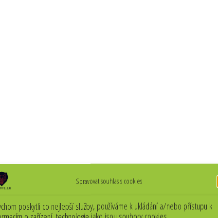
Spravovat souhlas s cookies
chom poskytli co nejlepší služby, používáme k ukládání a/nebo přístupu k
ormacím o zařízení, technologie jako jsou soubory cookies.