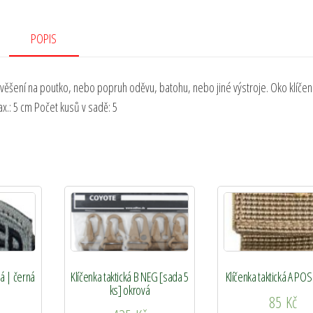
POPIS
věšení na poutko, nebo popruh oděvu, batohu, nebo jiné výstroje. Oko klíčen
.: 5 cm Počet kusů v sadě: 5
á | černá
Klíčenka taktická B NEG [sada 5
Klíčenka taktická A PO
ks] okrová
85
Kč