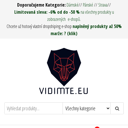
Přeskočit
Doporučujeme Kategorie:
Dámské
//
Pánské
//
Strava
//
na
Limitovaná sleva: -6% od do -50 %
na všechny produkty u
zobrazených e-shopů.
obsah
Chcete už hotový vlastní dropshiping e-shop
naplněný produkty až 50%
marže: ? (klik)
Vidím tě ! – Army Man & Woman
Oděvy, Táboření, Military, Survival, Pro
muže i ženy