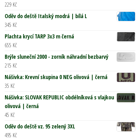
229
Kč
Oděv do deště Italský modrá | bílá L
345
Kč
Plachta krycí TARP 3x3 m černá
655
Kč
Brýle sluneční 2000 - zorník náhradní bezbarvý
215
Kč
Nášivka: Krevní skupina 0 NEG olivová | černá
35
Kč
Nášivka: SLOVAK REPUBLIC obdélníková s vlajkou
olivová | černá
45
Kč
Oděv do deště vz. 95 zelený 3XL
495
Kč