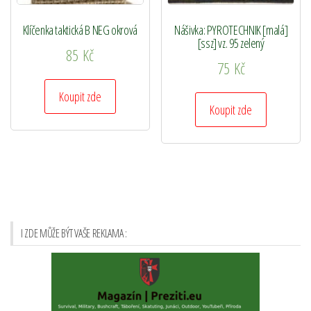
Klíčenka taktická B NEG okrová
Nášivka: PYROTECHNIK [malá]
[ssz] vz. 95 zelený
85
Kč
75
Kč
Koupit zde
Koupit zde
I ZDE MŮŽE BÝT VAŠE REKLAMA :