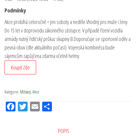
Podmínky
Akce probíhá celoročně = jen soboty a neděle.Vhodný pro muže i ženy.
Do 15 let v doprovodu zákonného zástupce. V případě řízení vozidla
armády nutný řidičský průkaz skupiny B.Doporučuje se sportovní oděv a
pevná obuv (dle aktuálního počasí). Vojenská kombinéza bude
zájemcům zapůjčena zdarma včetně helmy.
Koupit Zde
Kategorie:
Military
,
Akce
Fac
Tw
Em
Sh
eb
itt
ail
ar
oo
er
e
POPIS
k