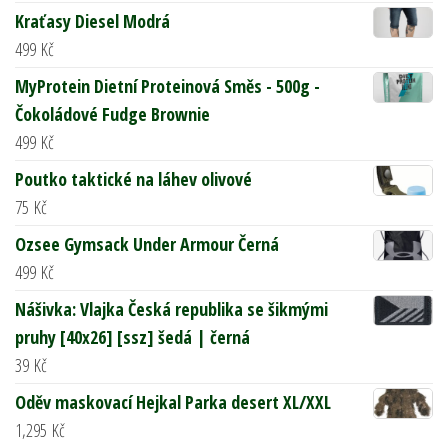
Kraťasy Diesel Modrá
499
Kč
MyProtein Dietní Proteinová Směs - 500g -
Čokoládové Fudge Brownie
499
Kč
Poutko taktické na láhev olivové
75
Kč
Ozsee Gymsack Under Armour Černá
499
Kč
Nášivka: Vlajka Česká republika se šikmými
pruhy [40x26] [ssz] šedá | černá
39
Kč
Oděv maskovací Hejkal Parka desert XL/XXL
1,295
Kč