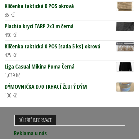
Klíčenka taktická 0 POS okrová
85
Kč
Plachta krycí TARP 2x3 m černá
490
Kč
Klíčenka taktická 0 POS [sada 5 ks] okrová
425
Kč
Liga Casual Mikina Puma Černá
1,039
Kč
DÝMOVNIČKA D70 TRHACÍ ŽLUTÝ DÝM
130
Kč
DŮLEŽITÉ INFORMACE
Reklama u nás