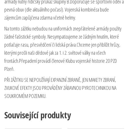
armády nutný řidičský průkaz skupiny B.Doporučuje se sportovní oděv a
pevná obuv (dle aktuálního počasí). Vojenská kombinéza bude
zájemcům zapůjčena zdarma včetně helmy.
Na tomto zážitku nebudou na uniformách znepřátelené armády použity
žádné fašistické symboly. Nesympatizujeme ze žádným hnutím, které
potlačuje rasu, přesvědčení či lidská práva.Chceme jen přiblížit hrůzy,
kterými prošli naši dědové jak za 1. i 2. světové války na všech
frontách.Přepadení provádí členové Klubu vojenské historie 20 PZD
Plzeň.
PŘI ZÁŽITKU SE NEPOUŽÍVAJÍ EXPANZNÍ ZBRANĚ, JEN MAKETY ZBRANÍ,
ZVUKOVÉ EFEKTY JSOU PROVÁDĚNY ZÁBAVNOU PYROTECHNIKOU NA
SOUKROMÉM POZEMKU.
Související produkty