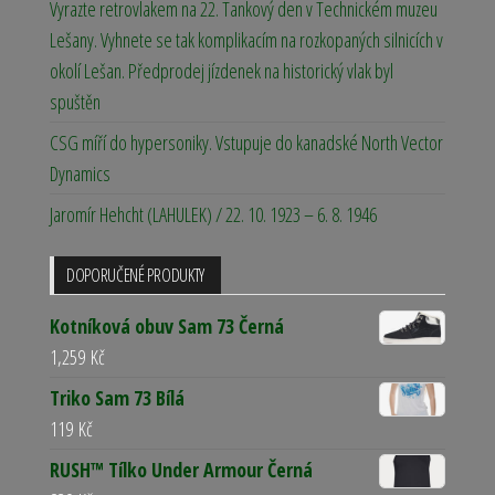
Vyrazte retrovlakem na 22. Tankový den v Technickém muzeu
Lešany. Vyhnete se tak komplikacím na rozkopaných silnicích v
okolí Lešan. Předprodej jízdenek na historický vlak byl
spuštěn
CSG míří do hypersoniky. Vstupuje do kanadské North Vector
Dynamics
Jaromír Hehcht (LAHULEK) / 22. 10. 1923 – 6. 8. 1946
DOPORUČENÉ PRODUKTY
Kotníková obuv Sam 73 Černá
1,259
Kč
Triko Sam 73 Bílá
119
Kč
RUSH™ Tílko Under Armour Černá