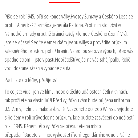
Píše se rok 1945, blíží se konec války.Hvozdy Šumavy a Českého Lesa se
probijí Americká 3.armáda generála Pattona. Proti nim stojí zbytky
Německé armády urputně bránicí každý kilometr Českého území. Vrátili
jste se v čase! Sedíte v Americkém jeepu willys a provádíte průzkum
zalesněného prostoru poblíž hranic. Najednou se ozve výbuch, před vás
spadne strom – jste v pasti.Nepřátelští vojáci na vás zahájí palbu.Řidič
vozu dostane zásah a vypadne z auta.
Padli jste do léčky, přežijete?
To co jste viděli jen ve filmu, nebo o těchto událostech četli v knihách,
tak prožijete na vlastní kůži.Před vyjížďkou vám bude půjčena uniforma
U.S. Army, helma a maketa zbraně. Nasednete do Jeep Willys a vyjedete
s řidičem v roli průvodce na průzkum, kde budete zasvěceni do událostí
roku 1945. Během této vyjížďky se přesunete na místo
přepadaní.Budete si i moc vyzkoušet řízení legendárního vozidla.Náhle