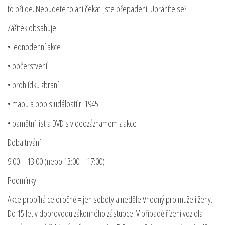
to přijde. Nebudete to ani čekat. Jste přepadeni. Ubráníte se?
Zážitek obsahuje
• jednodenní akce
• občerstvení
• prohlídku zbraní
• mapu a popis událostí r. 1945
• pamětní list a DVD s videozáznamem z akce
Doba trvání
9:00 – 13:00 (nebo 13:00 – 17:00)
Podmínky
Akce probíhá celoročně = jen soboty a neděle.Vhodný pro muže i ženy.
Do 15 let v doprovodu zákonného zástupce. V případě řízení vozidla