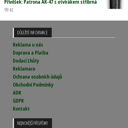
Přívěšek: Patrona AK-47 s otvírákem stříbrná
99
Kč
DŮLEŽITÉ INFORMACE
Reklama u nás
Doprava a Platba
Dodací Lhůty
Reklamace
Ochrana osobních údajů
Obchodní Podmínky
ADR
GDPR
Kontakt
NEJNOVĚJŠÍ PŘÍSPĚVKY