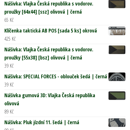
Nášivka: Vlajka Česká republika s vodorov.
proužky [64x44] [ssz] olivová | černá
65
Kč
Klíčenka taktická AB POS [sada 5 ks] okrová
425
Kč
Nášivka: Vlajka Česká republika s vodorov.
proužky [55x38] [bsz] olivová | černá
39
Kč
Nášivka: SPECIAL FORCES - oblouček šedá | černá
39
Kč
Nášivka gumová 3D: Vlajka Česká republika
olivová
89
Kč
Nášivka: Pluk jízdní 11. šedá | černá