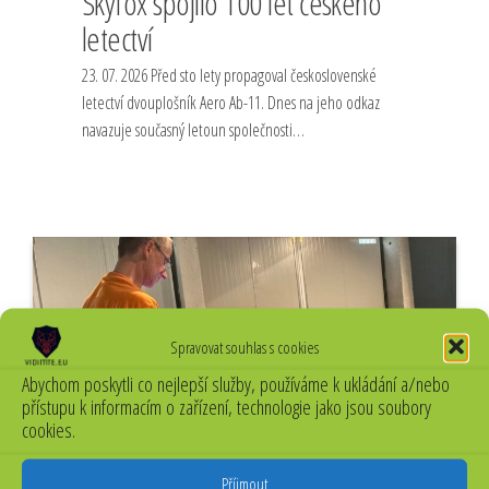
Skyfox spojilo 100 let českého
letectví
23. 07. 2026 Před sto lety propagoval československé
letectví dvouplošník Aero Ab-11. Dnes na jeho odkaz
navazuje současný letoun společnosti…
Spravovat souhlas s cookies
Abychom poskytli co nejlepší služby, používáme k ukládání a/nebo
přístupu k informacím o zařízení, technologie jako jsou soubory
cookies.
Od
Off
Příjmout