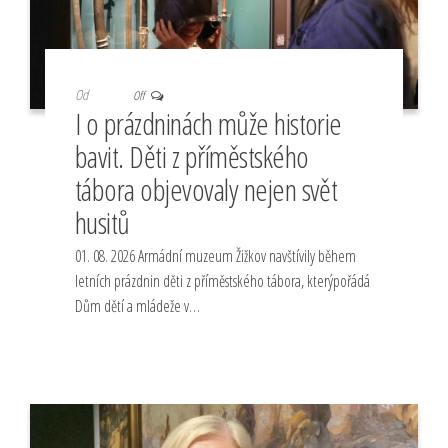
Od
Off
I o prázdninách může historie
bavit. Děti z příměstského
tábora objevovaly nejen svět
husitů
01. 08. 2026 Armádní muzeum Žižkov navštívily během
letních prázdnin děti z příměstského tábora, kterýpořádá
Dům dětí a mládeže v…