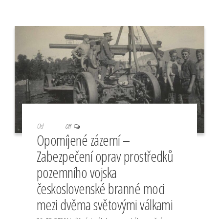
Od
Off
Opomíjené zázemí –
Zabezpečení oprav prostředků
pozemního vojska
československé branné moci
mezi dvěma světovými válkami