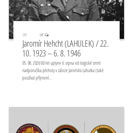
Od
Off
Jaromír Hehcht (LAHULEK) / 22.
10. 1923 – 6. 8. 1946
05. 08. 2026 80 let uplyne 6. srpna od tragické smrti
nadporučíka pěchoty v záloze Jaromíra Lahulka (také
používal příjmení…