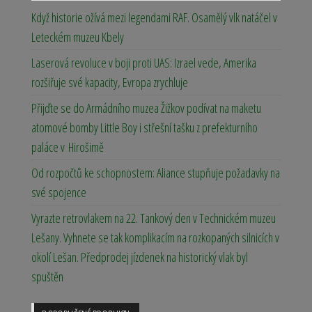
Když historie ožívá mezi legendami RAF. Osamělý vlk natáčel v
Leteckém muzeu Kbely
Laserová revoluce v boji proti UAS: Izrael vede, Amerika
rozšiřuje své kapacity, Evropa zrychluje
Přijďte se do Armádního muzea Žižkov podívat na maketu
atomové bomby Little Boy i střešní tašku z prefekturního
paláce v Hirošimě
Od rozpočtů ke schopnostem: Aliance stupňuje požadavky na
své spojence
Vyrazte retrovlakem na 22. Tankový den v Technickém muzeu
Lešany. Vyhnete se tak komplikacím na rozkopaných silnicích v
okolí Lešan. Předprodej jízdenek na historický vlak byl
spuštěn