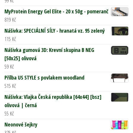
99
Kč
MyProtein Energy Gel Elite - 20 x 50g - pomeranč
819
Kč
Nášivka: SPECIÁLNÍ SÍLY - hranatá vz. 95 zelený
115
Kč
Nášivka gumová 3D: Krevní skupina B NEG
[50x25] olivová
59
Kč
Přílba US STYLE s povlakem woodland
515
Kč
Nášivka: Vlajka Česká republika [64x44] [bsz]
olivová | černá
55
Kč
Neonové šejkry
375
Kč