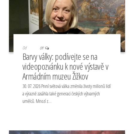
Od
Off
Barvy války: podívejte se na
videopozvánku k nové výstavě v
Armádním muzeu Žižkov
30. 07. 2026 První světová válka změnila životy milionů lidí
a výrazně zasáhla také generaci českých výtvarných
umělců. Mnozí z…