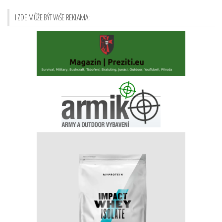
příspěvků
I ZDE MŮŽE BÝT VAŠE REKLAMA :