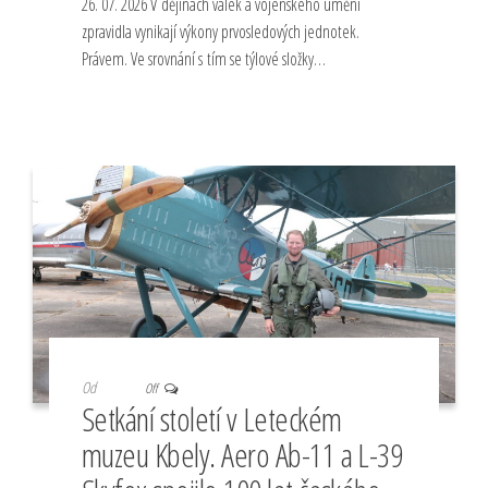
26. 07. 2026 V dějinách válek a vojenského umění
zpravidla vynikají výkony prvosledových jednotek.
Právem. Ve srovnání s tím se týlové složky…
Od
Off
Setkání století v Leteckém
muzeu Kbely. Aero Ab-11 a L-39