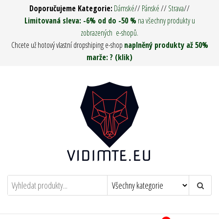
Přeskočit
Doporučujeme Kategorie:
Dámské
//
Pánské
//
Strava
//
na
Limitovaná sleva: -6% od do -50 %
na všechny produkty u
zobrazených e-shopů.
obsah
Chcete už hotový vlastní dropshiping e-shop
naplněný produkty až 50%
marže: ? (klik)
Vidím tě ! – Army Man & Woman
Oděvy, Táboření, Military, Survival, Pro
muže i ženy