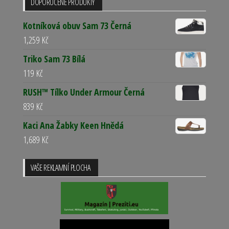
DOPORUČENÉ PRODUKTY
Kotníková obuv Sam 73 Černá
1,259
Kč
Triko Sam 73 Bílá
119
Kč
RUSH™ Tílko Under Armour Černá
839
Kč
Kaci Ana Žabky Keen Hnědá
1,689
Kč
VAŠE REKLAMNÍ PLOCHA