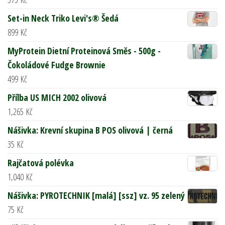
Set-in Neck Triko Levi's® Šedá
899
Kč
MyProtein Dietní Proteinová Směs - 500g -
Čokoládové Fudge Brownie
499
Kč
Přílba US MICH 2002 olivová
1,265
Kč
Nášivka: Krevní skupina B POS olivová | černá
35
Kč
Rajčatová polévka
1,040
Kč
Nášivka: PYROTECHNIK [malá] [ssz] vz. 95 zelený
75
Kč