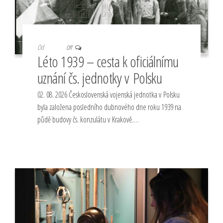
Od
Off
Léto 1939 – cesta k oficiálnímu
uznání čs. jednotky v Polsku
02. 08. 2026 Československá vojenská jednotka v Polsku
byla založena posledního dubnového dne roku 1939 na
půdě budovy čs. konzulátu v Krakově.…