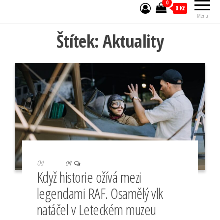
0
0 Kč
Menu
Štítek:
Aktuality
Od
Off
Když historie ožívá mezi
legendami RAF. Osamělý vlk
natáčel v Leteckém muzeu