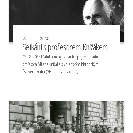
Od
Off
Setkání s profesorem Knížákem
03. 08. 2026 Málokoho by napadlo spojovat osobu
profesora Milana Knížáka s Vojenským historickým
ústavem Praha (VHÚ Praha). V době,…