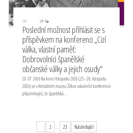
Od
Off
Poslední možnost přihlásit se s
příspěvkem na konferenci „Cizí
válka, vlastní paměť:
Dobrovolníci španělské
občanské války a jejich osudy“
20. 07. 2026 Na konci listopadu 2026 (25.–26. listopadu
2026) se v Armádním muzeu Žižkov uskuteční konference
připomínající, že španělská…
Stránkování
1
2
…
23
Následující