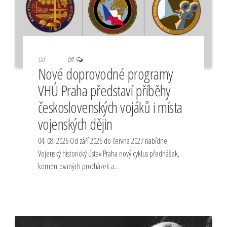
Od
Off
Nové doprovodné programy
VHÚ Praha představí příběhy
československých vojáků i místa
vojenských dějin
04. 08. 2026 Od září 2026 do června 2027 nabídne
Vojenský historický ústav Praha nový cyklus přednášek,
komentovaných procházek a…