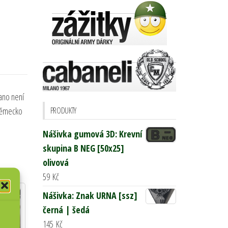
ano není
PRODUKTY
 Německo
Nášivka gumová 3D: Krevní
skupina B NEG [50x25]
olivová
59
Kč
Nášivka: Znak URNA [ssz]
černá | šedá
145
Kč