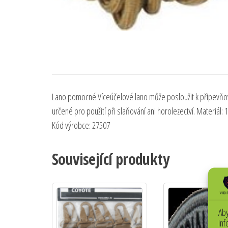
Lano pomocné Víceúčelové lano může posloužit k připevňován
určené pro použití při slaňování ani horolezectví. Materiá
Kód výrobce: 27507
Související produkty
Aby
inf