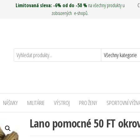
Limitovaná sleva: -6% od do -50 %
na všechny produkty u
C
zobrazených e-shopů.
NÁŠIVKY
MILITÁRIE
VÝSTROJ
PRO ŽENY
SPORTOVNÍ VÝŽIV
Lano pomocné 50 FT okro