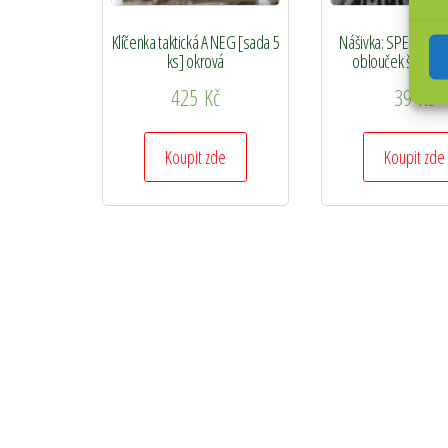
Klíčenka taktická A NEG [sada 5
Nášivka: SPECIAL F
ks] okrová
oblouček šedá | 
425
Kč
39
Kč
Koupit zde
Koupit zde