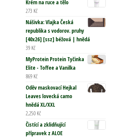
Krém na ruce a tělo
273
Kč
Nášivka: Vlajka Česká
republika s vodorov. pruhy
[40x26] [ssz] béžová | hnědá
39
Kč
MyProtein Protein Tyčinka
Elite - Toffee a Vanilka
869
Kč
Oděv maskovací Hejkal
Leaves lovecká camo
hnědá XL/XXL
2,250
Kč
Čistící a zklidňující
přípravek z ALOE