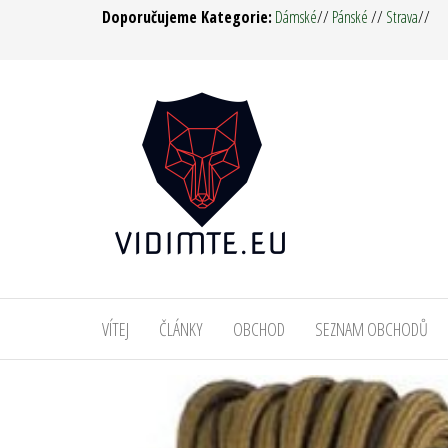
Přeskočit
Doporučujeme Kategorie:
Dámské
//
Pánské
//
Strava
//
na
obsah
Vidím
Oděvy,
Táboření,
tě ! –
Military,
Army
Survival,
Pro muže
Man &
i ženy
Woman
VÍTEJ
ČLÁNKY
OBCHOD
SEZNAM OBCHODŮ