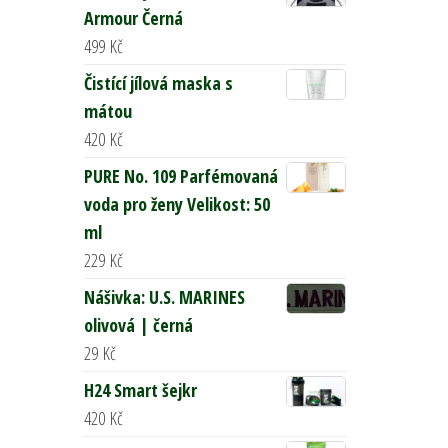
Armour Černá
499
Kč
Čistící jílová maska s
mátou
420
Kč
PURE No. 109 Parfémovaná
voda pro ženy Velikost: 50
ml
229
Kč
Nášivka: U.S. MARINES
olivová | černá
29
Kč
H24 Smart šejkr
420
Kč