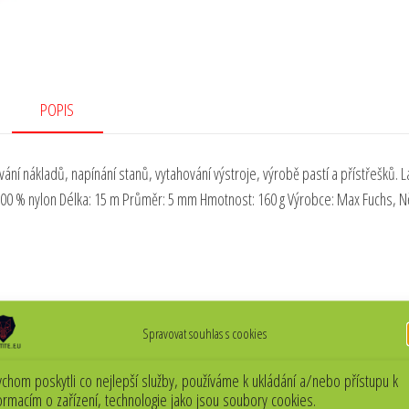
POPIS
í nákladů, napínání stanů, vytahování výstroje, výrobě pastí a přístřešků. L
l: 100 % nylon Délka: 15 m Průměr: 5 mm Hmotnost: 160 g Výrobce: Max Fuchs,
Spravovat souhlas s cookies
chom poskytli co nejlepší služby, používáme k ukládání a/nebo přístupu k
ormacím o zařízení, technologie jako jsou soubory cookies.