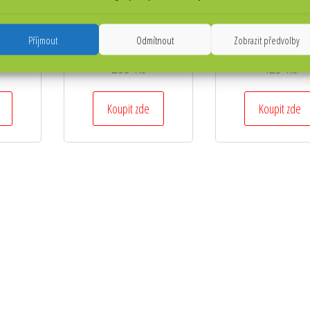
ORCES –
Nášivka: PYROTECHNIK [velká]
Klíčenka taktická B POS
Příjmout
Odmítnout
Zobrazit předvolby
černá
[ssz] vz. 95 zelený
ks] okrová
285
Kč
425
Kč
Koupit zde
Koupit zde