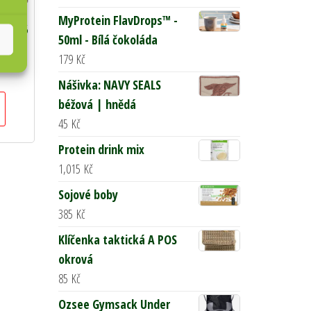
MyProtein FlavDrops™ -
 [sada 5
50ml - Bílá čokoláda
179
Kč
Nášivka: NAVY SEALS
béžová | hnědá
45
Kč
Protein drink mix
1,015
Kč
Sojové boby
385
Kč
Klíčenka taktická A POS
okrová
85
Kč
Ozsee Gymsack Under