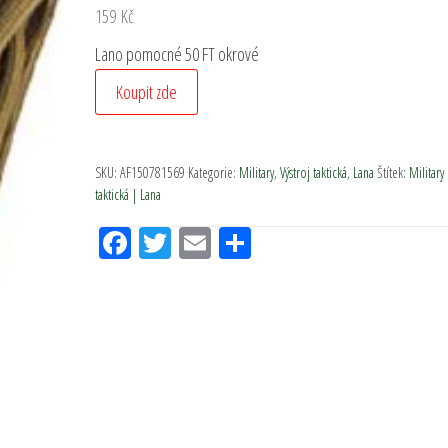
159
Kč
Lano pomocné 50 FT okrové
Koupit zde
SKU:
AF150781569
Kategorie:
Military
,
Výstroj taktická
,
Lana
Štítek:
Military 
taktická | Lana
Fac
Tw
Em
Sh
eb
itt
ail
ar
oo
er
e
k