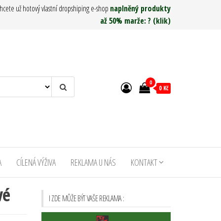
hcete už hotový vlastní dropshiping e-shop
naplněný produkty
až 50% marže: ? (klik)
0
0 Kč
A
CÍLENÁ VÝŽIVA
REKLAMA U NÁS
KONTAKT
vé
I ZDE MŮŽE BÝT VAŠE REKLAMA :