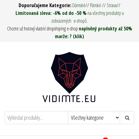
Přeskočit
Doporučujeme Kategorie:
Dámské
//
Pánské
//
Strava
//
na
Limitovaná sleva: -6% od do -50 %
na všechny produkty u
zobrazených e-shopů.
obsah
Chcete už hotový vlastní dropshiping e-shop
naplněný produkty až 50%
marže: ? (klik)
Vidím tě ! – Army Man & Woman
Oděvy, Táboření, Military, Survival, Pro
muže i ženy