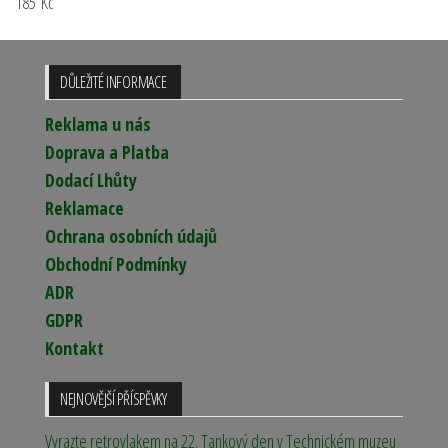
185
Kč
DŮLEŽITÉ INFORMACE
Reklama u nás
Doprava a Platba
Dodací Lhůty
Reklamace
Ochrana osobních údajů
Obchodní Podmínky
ADR
GDPR
Kontakt
NEJNOVĚJŠÍ PŘÍSPĚVKY
Vyrazte retrovlakem na 22. Tankový den v Technickém muzeu