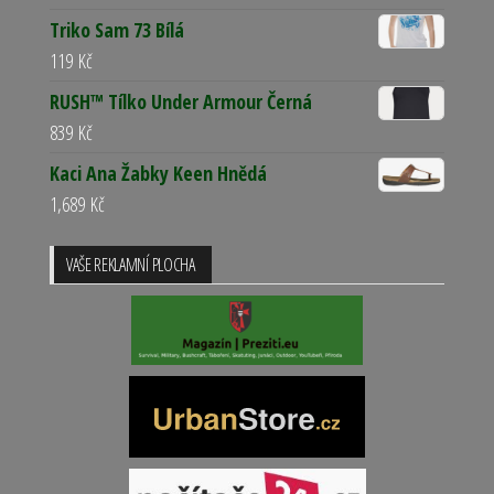
Triko Sam 73 Bílá
119
Kč
RUSH™ Tílko Under Armour Černá
839
Kč
Kaci Ana Žabky Keen Hnědá
1,689
Kč
VAŠE REKLAMNÍ PLOCHA