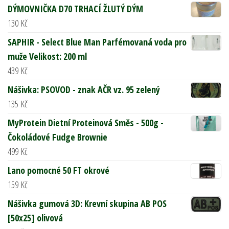
DÝMOVNIČKA D70 TRHACÍ ŽLUTÝ DÝM
130
Kč
SAPHIR - Select Blue Man Parfémovaná voda pro
muže Velikost: 200 ml
439
Kč
Nášivka: PSOVOD - znak AČR vz. 95 zelený
135
Kč
MyProtein Dietní Proteinová Směs - 500g -
Čokoládové Fudge Brownie
499
Kč
Lano pomocné 50 FT okrové
159
Kč
Nášivka gumová 3D: Krevní skupina AB POS
[50x25] olivová