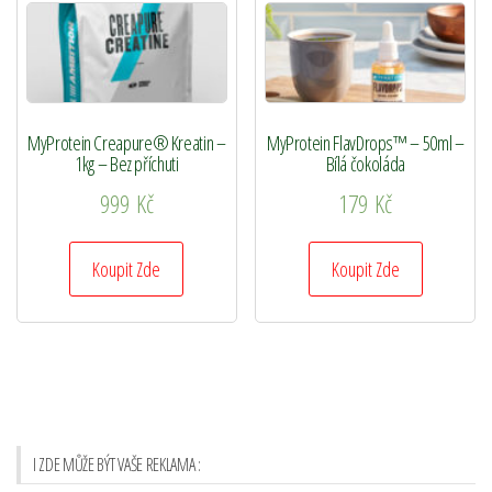
MyProtein Creapure® Kreatin –
MyProtein FlavDrops™ – 50ml –
1kg – Bez příchuti
Bílá čokoláda
999
Kč
179
Kč
Koupit Zde
Koupit Zde
I ZDE MŮŽE BÝT VAŠE REKLAMA :