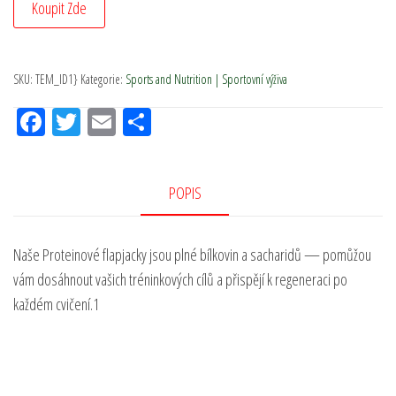
Koupit Zde
SKU:
TEM_ID1}
Kategorie:
Sports and Nutrition | Sportovní výživa
Fac
Tw
Em
Sh
eb
itt
ail
ar
oo
er
e
POPIS
k
Naše Proteinové flapjacky jsou plné bílkovin a sacharidů — pomůžou
vám dosáhnout vašich tréninkových cílů a přispějí k regeneraci po
každém cvičení.1