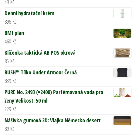
59
Kč
Denní hydratační krém
896
Kč
BMI plán
460
Kč
Klíčenka taktická AB POS okrová
85
Kč
RUSH™ Tílko Under Armour Černá
839
Kč
PURE No. 2493 (=2400) Parfémovaná voda pro
ženy Velikost: 50 ml
229
Kč
Nášivka gumová 3D: Vlajka Německo desert
89
Kč