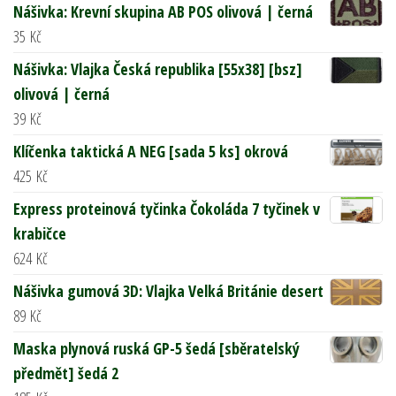
Nášivka: Krevní skupina AB POS olivová | černá
35
Kč
Nášivka: Vlajka Česká republika [55x38] [bsz]
olivová | černá
39
Kč
Klíčenka taktická A NEG [sada 5 ks] okrová
425
Kč
Express proteinová tyčinka Čokoláda 7 tyčinek v
krabičce
624
Kč
Nášivka gumová 3D: Vlajka Velká Británie desert
89
Kč
Maska plynová ruská GP-5 šedá [sběratelský
předmět] šedá 2