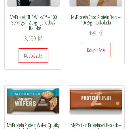
MyProtein THE Whey™ – 100
MyProtein Choc Protein Balls –
Servings – 2.9kg – Jahodový
10x35g – Čokoláda
milkshake
499
Kč
3,199
Kč
Koupit Zde
Koupit Zde
MyProtein Protein Wafer Oplatky
MyProtein Proteinový flapjack –