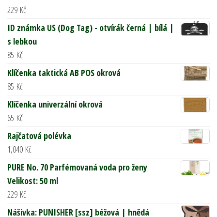
229
Kč
ID známka US (Dog Tag) - otvírák černá | bílá |
s lebkou
85
Kč
Klíčenka taktická AB POS okrová
85
Kč
Klíčenka univerzální okrová
65
Kč
Rajčatová polévka
1,040
Kč
PURE No. 70 Parfémovaná voda pro ženy
Velikost: 50 ml
229
Kč
Nášivka: PUNISHER [ssz] béžová | hnědá