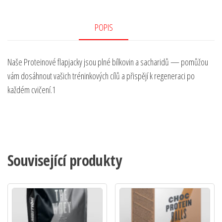
eb
itt
ail
ar
oo
er
e
POPIS
k
Naše Proteinové flapjacky jsou plné bílkovin a sacharidů — pomůžou
vám dosáhnout vašich tréninkových cílů a přispějí k regeneraci po
každém cvičení.1
Související produkty