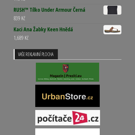
RUSH™ Tílko Under Armour Černá
839
Kč
Kaci Ana Žabky Keen Hnědá
1,689
Kč
VAŠE REKLAMNÍ PLOCHA