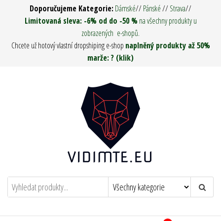
Přeskočit
Doporučujeme Kategorie:
Dámské
//
Pánské
//
Strava
//
na
Limitovaná sleva: -6% od do -50 %
na všechny produkty u
zobrazených e-shopů.
obsah
Chcete už hotový vlastní dropshiping e-shop
naplněný produkty až 50%
marže: ? (klik)
Vidím tě ! – Army Man & Woman
Oděvy, Táboření, Military, Survival, Pro
muže i ženy