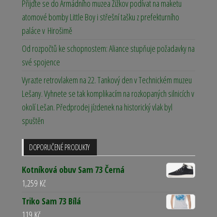
Přijďte se do Armádního muzea Žižkov podívat na maketu
atomové bomby Little Boy i střešní tašku z prefekturního
paláce v Hirošimě
Od rozpočtů ke schopnostem: Aliance stupňuje požadavky na
své spojence
Vyrazte retrovlakem na 22. Tankový den v Technickém muzeu
Lešany. Vyhnete se tak komplikacím na rozkopaných silnicích v
okolí Lešan. Předprodej jízdenek na historický vlak byl
spuštěn
DOPORUČENÉ PRODUKTY
Kotníková obuv Sam 73 Černá
1,259
Kč
Triko Sam 73 Bílá
119
Kč