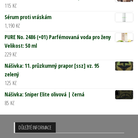
115
Kč
Sérum proti vráskám
1,190
Kč
PURE No. 2486 (=01) Parfémovaná voda pro ženy
Velikost: 50 ml
229
Kč
Nášivka: 11. průzkumný prapor [ssz] vz. 95
zelený
125
Kč
Nášivka: Sniper Elite olivová | černá
85
Kč
DŮLEŽITÉ INFORMACE