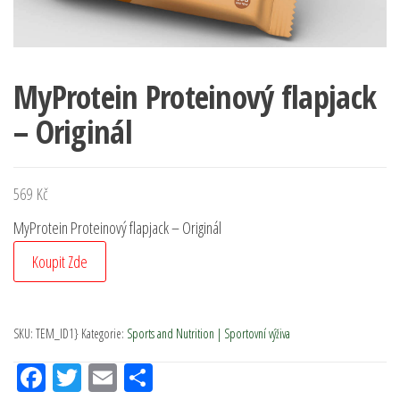
MyProtein Proteinový flapjack
– Originál
569
Kč
MyProtein Proteinový flapjack – Originál
Koupit Zde
SKU:
TEM_ID1}
Kategorie:
Sports and Nutrition | Sportovní výživa
Fac
Tw
Em
Sh