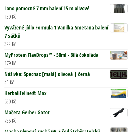
Lano pomocné 7 mm balení 15 m olivové
130
Kč
Vyvážené jídlo Formula 1 Vanilka-Smetana balení
7 sáčků
322
Kč
MyProtein FlavDrops™ - 50ml - Bílá čokoláda
179
Kč
Nášivka: Specnaz [malá] olivová | černá
45
Kč
Herbalifeline® Max
630
Kč
Mačeta Gerber Gator
756
Kč
Maska plynová ruská GP-5 šedá [sběratelský