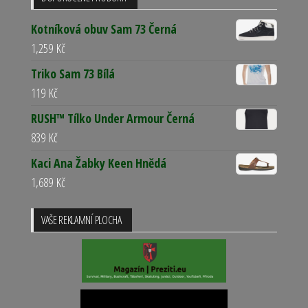
Kotníková obuv Sam 73 Černá
1,259
Kč
Triko Sam 73 Bílá
119
Kč
RUSH™ Tílko Under Armour Černá
839
Kč
Kaci Ana Žabky Keen Hnědá
1,689
Kč
VAŠE REKLAMNÍ PLOCHA