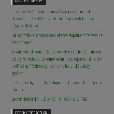
NEJNOVĚJŠÍ PŘÍSPĚVKY
Přijďte se do Armádního muzea Žižkov podívat na maketu
atomové bomby Little Boy i střešní tašku z prefekturního
paláce v Hirošimě
Od rozpočtů ke schopnostem: Aliance stupňuje požadavky na
své spojence
Vyrazte retrovlakem na 22. Tankový den v Technickém muzeu
Lešany. Vyhnete se tak komplikacím na rozkopaných silnicích v
okolí Lešan. Předprodej jízdenek na historický vlak byl
spuštěn
CSG míří do hypersoniky. Vstupuje do kanadské North Vector
Dynamics
Jaromír Hehcht (LAHULEK) / 22. 10. 1923 – 6. 8. 1946
DOPORUČENÉ PRODUKTY