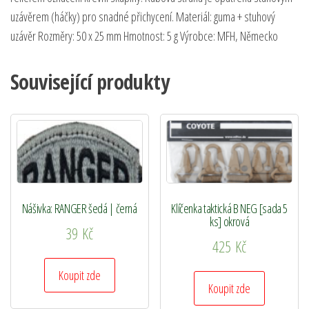
uzávěrem (háčky) pro snadné přichycení. Materiál: guma + stuhový
uzávěr Rozměry: 50 x 25 mm Hmotnost: 5 g Výrobce: MFH, Německo
Související produkty
Nášivka: RANGER šedá | černá
Klíčenka taktická B NEG [sada 5
ks] okrová
39
Kč
425
Kč
Koupit zde
Koupit zde