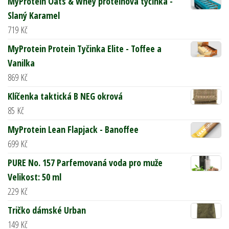
MyProtein Oats & Whey proteinová tyčinka -
Slaný Karamel
719
Kč
MyProtein Protein Tyčinka Elite - Toffee a
Vanilka
869
Kč
Klíčenka taktická B NEG okrová
85
Kč
MyProtein Lean Flapjack - Banoffee
699
Kč
PURE No. 157 Parfemovaná voda pro muže
Velikost: 50 ml
229
Kč
Tričko dámské Urban
149
Kč