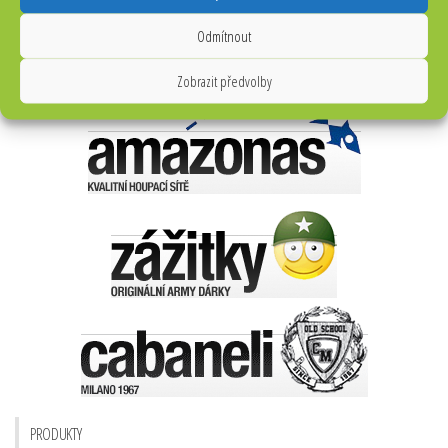
Odmítnout
Zobrazit předvolby
PRODUKTY