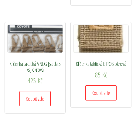
Klíčenka taktická A NEG [sada 5
Klíčenka taktická B POS okrová
ks] okrová
85
Kč
425
Kč
Koupit zde
Koupit zde