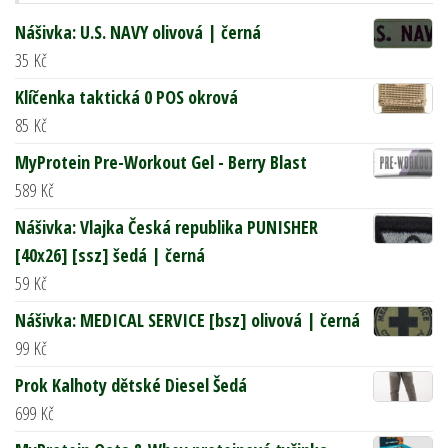
Nášivka: U.S. NAVY olivová | černá
35
Kč
Klíčenka taktická 0 POS okrová
85
Kč
MyProtein Pre-Workout Gel - Berry Blast
589
Kč
Nášivka: Vlajka Česká republika PUNISHER
[40x26] [ssz] šedá | černá
59
Kč
Nášivka: MEDICAL SERVICE [bsz] olivová | černá
99
Kč
Prok Kalhoty dětské Diesel Šedá
699
Kč