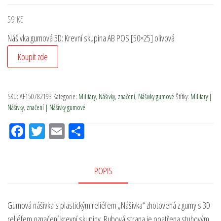
59
Kč
Nášivka gumová 3D: Krevní skupina AB POS [50×25] olivová
Koupit zde
SKU:
AF150782193
Kategorie:
Military
,
Nášivky, značení
,
Nášivky gumové
Štítky:
Military |
Nášivky
,
značení | Nášivky gumové
Fac
Tw
Em
Sh
eb
itt
ail
ar
oo
er
e
POPIS
k
Gumová nášivka s plastickým reliéfem „Nášivka“ zhotovená z gumy s 3D
reliéfem označení krevní skupiny. Rubová strana je opatřena stuhovým