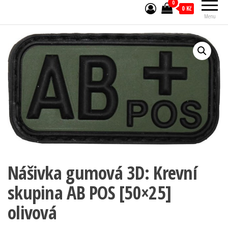
0
0 Kč
Menu
Nášivka gumová 3D: Krevní
skupina AB POS [50×25]
olivová