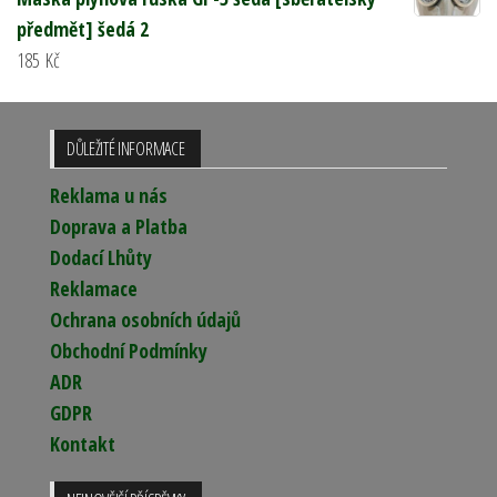
předmět] šedá 2
185
Kč
DŮLEŽITÉ INFORMACE
Reklama u nás
Doprava a Platba
Dodací Lhůty
Reklamace
Ochrana osobních údajů
Obchodní Podmínky
ADR
GDPR
Kontakt