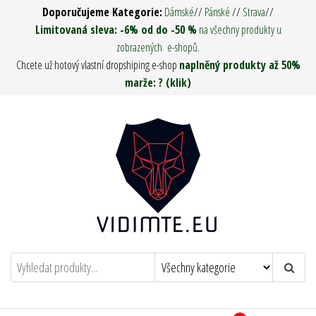
Přeskočit
Doporučujeme Kategorie:
Dámské
//
Pánské
//
Strava
//
na
Limitovaná sleva: -6% od do -50 %
na všechny produkty u
zobrazených e-shopů.
obsah
Chcete už hotový vlastní dropshiping e-shop
naplněný produkty až 50%
marže: ? (klik)
Vidím tě ! – Army Man & Woman
Oděvy, Táboření, Military, Survival, Pro
muže i ženy