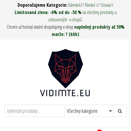
Přeskočit
Doporučujeme Kategorie:
Dámské
//
Pánské
//
Strava
//
na
Limitovaná sleva: -6% od do -50 %
na všechny produkty u
zobrazených e-shopů.
obsah
Chcete už hotový vlastní dropshiping e-shop
naplněný produkty až 50%
marže: ? (klik)
Vidím tě ! – Army Man & Woman
Oděvy, Táboření, Military, Survival, Pro
muže i ženy