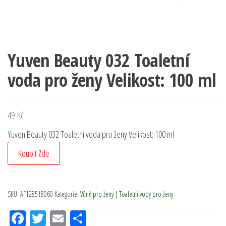
Yuven Beauty 032 Toaletní
voda pro ženy Velikost: 100 ml
49
Kč
Yuven Beauty 032 Toaletní voda pro ženy Velikost: 100 ml
Koupit Zde
SKU:
AF128518060
Kategorie:
Vůně pro ženy | Toaletní vody pro ženy
Fac
Tw
Em
Sh