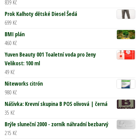
839
Kč
Prok Kalhoty dětské Diesel Šedá
699
Kč
BMI plán
460
Kč
Yuven Beauty 001 Toaletní voda pro ženy
Velikost: 100 ml
49
Kč
Niteworks citrón
980
Kč
Nášivka: Krevní skupina B POS olivová | černá
35
Kč
Brýle sluneční 2000 - zorník náhradní bezbarvý
215
Kč