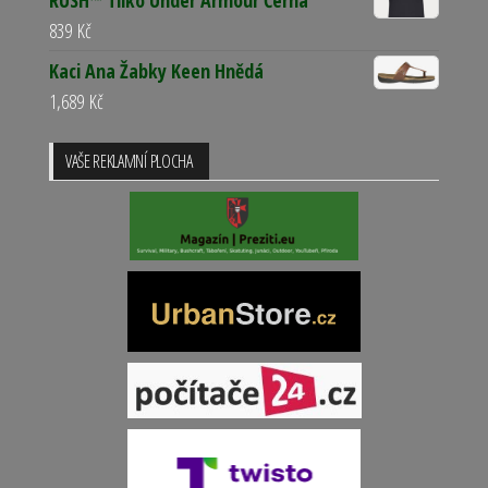
RUSH™ Tílko Under Armour Černá
839
Kč
Kaci Ana Žabky Keen Hnědá
1,689
Kč
VAŠE REKLAMNÍ PLOCHA