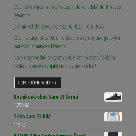
CSG míří do hypersoniky. Vstupuje do kanadské North Vector
Dynamics
Jaromír Hehcht (LAHULEK) / 22. 10. 1923 – 6. 8. 1946
CSG investuje přes 100 milionů eur do výroby energetických
materiálů a munice v Německu
Nové doprovodné programy VHÚ Praha představí příběhy
československých vojáků i místa vojenských dějin
DOPORUČENÉ PRODUKTY
Kotníková obuv Sam 73 Černá
1,259
Kč
Triko Sam 73 Bílá
119
Kč