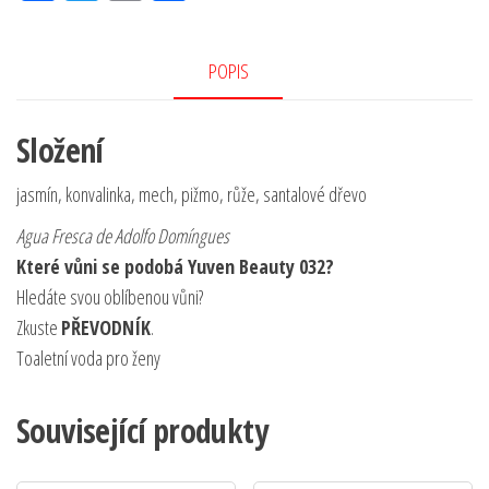
eb
itt
ail
ar
oo
er
e
POPIS
k
Složení
jasmín, konvalinka, mech, pižmo, růže, santalové dřevo
Agua Fresca de Adolfo Domíngues
Které vůni se podobá Yuven Beauty 032?
Hledáte svou oblíbenou vůni?
Zkuste
PŘEVODNÍK
.
Toaletní voda pro ženy
Související produkty