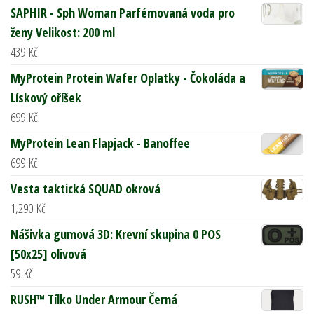
SAPHIR - Sph Woman Parfémovaná voda pro
ženy Velikost: 200 ml
439
Kč
MyProtein Protein Wafer Oplatky - Čokoláda a
Lískový oříšek
699
Kč
MyProtein Lean Flapjack - Banoffee
699
Kč
Vesta taktická SQUAD okrová
1,290
Kč
Nášivka gumová 3D: Krevní skupina 0 POS
[50x25] olivová
59
Kč
RUSH™ Tílko Under Armour Černá