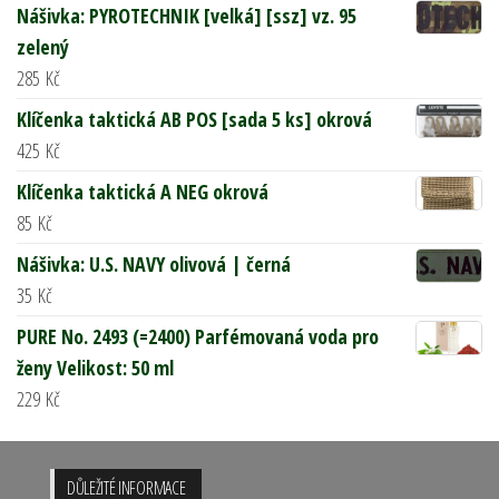
Nášivka: PYROTECHNIK [velká] [ssz] vz. 95
zelený
285
Kč
Klíčenka taktická AB POS [sada 5 ks] okrová
425
Kč
Klíčenka taktická A NEG okrová
85
Kč
Nášivka: U.S. NAVY olivová | černá
35
Kč
PURE No. 2493 (=2400) Parfémovaná voda pro
ženy Velikost: 50 ml
229
Kč
DŮLEŽITÉ INFORMACE