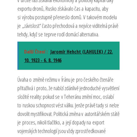
v určité fázi získával ekonomický a politický kapitál díky
exportu dronů, Rusko získávalo čas a kapacitu, aby
si výrobu postupně přeneslo domů. V takovém modelu
je „závislost“ často přechodová a nejvíce viditelná právě
tehdy, když se teprve rodí domácí alternativa.
Další Čtení :
Jaromír Hehcht (LAHULEK) / 22.
10. 1923 - 6. 8. 1946
Úvaha o změně režimu v Íránu je pro českého čtenáře
přitažlivá i proto, že nabízí zdánlivě jednoduché vysvětlení
složité reality: pokud se v Teheránu změní moc, oslabí
to ruskou schopnost vést válku. Jenže právě tady si nelze
dovolit mystifikovat. Politická změna v autoritářském státě
je proces, nikoli tlačítko, a její dopady na export
vojenských technologií jsou vždy zprostředkované