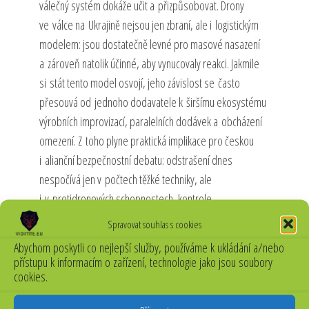
válečný systém dokáže učit a přizpůsobovat. Drony
ve válce na Ukrajině nejsou jen zbraní, ale i logistickým
modelem: jsou dostatečně levné pro masové nasazení
a zároveň natolik účinné, aby vynucovaly reakci. Jakmile
si stát tento model osvojí, jeho závislost se často
přesouvá od jednoho dodavatele k širšímu ekosystému
výrobních improvizací, paralelních dodávek a obcházení
omezení. Z toho plyne praktická implikace pro českou
i alianční bezpečnostní debatu: odstrašení dnes
nespočívá jen v počtech těžké techniky, ale
i v protidronových schopnostech, kontrole
dodavatelských řetězců a důsledném vymáhání sankcí.
Spravovat souhlas s cookies
Úvaha o možné změně režimu v Íránu je proto užitečná
Abychom poskytli co nejlepší služby, používáme k ukládání a/nebo
především jako test analytické disciplíny – zda dokážeme
přístupu k informacím o zařízení, technologie jako jsou soubory
cookies.
rozlišovat mezi faktem, trendem a scénářem
a soustředit se na skutečné páky bezpečnosti, jimiž jsou