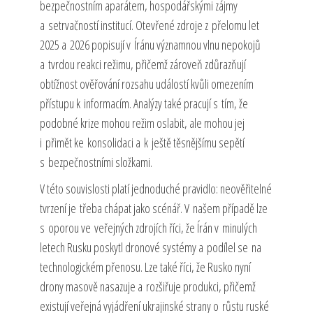
bezpečnostním aparátem, hospodářskými zájmy
a setrvačností institucí. Otevřené zdroje z přelomu let
2025 a 2026 popisují v Íránu významnou vlnu nepokojů
a tvrdou reakci režimu, přičemž zároveň zdůrazňují
obtížnost ověřování rozsahu událostí kvůli omezením
přístupu k informacím. Analýzy také pracují s tím, že
podobné krize mohou režim oslabit, ale mohou jej
i přimět ke konsolidaci a k ještě těsnějšímu sepětí
s bezpečnostními složkami.
V této souvislosti platí jednoduché pravidlo: neověřitelné
tvrzení je třeba chápat jako scénář. V našem případě lze
s oporou ve veřejných zdrojích říci, že Írán v minulých
letech Rusku poskytl dronové systémy a podílel se na
technologickém přenosu. Lze také říci, že Rusko nyní
drony masově nasazuje a rozšiřuje produkci, přičemž
existují veřejná vyjádření ukrajinské strany o růstu ruské