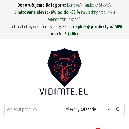
Přeskočit
Doporučujeme Kategorie:
Dámské
//
Pánské
//
Strava
//
na
Limitovaná sleva: -6% od do -50 %
na všechny produkty u
zobrazených e-shopů.
obsah
Chcete už hotový vlastní dropshiping e-shop
naplněný produkty až 50%
marže: ? (klik)
Vidím tě ! – Army Man & Woman
Oděvy, Táboření, Military, Survival, Pro
muže i ženy