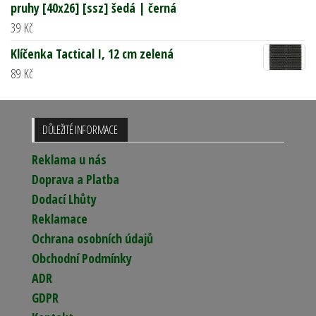
pruhy [40x26] [ssz] šedá | černá
39
Kč
Klíčenka Tactical I, 12 cm zelená
89
Kč
DŮLEŽITÉ INFORMACE
Reklama u nás
Doprava a Platba
Dodací Lhůty
Reklamace
Ochrana osobních údajů
Obchodní Podmínky
ADR
GDPR