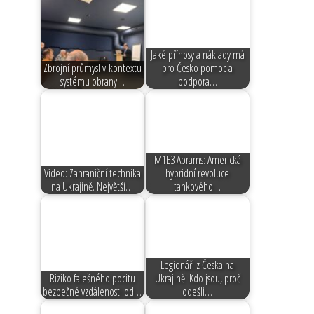
Jaké přínosy a náklady má
Zbrojní průmysl v kontextu
pro Česko pomoc a
systému obrany…
podpora…
M1E3 Abrams: Americká
Video: Zahraniční technika
hybridní revoluce
na Ukrajině. Největší…
tankového…
Legionáři z Česka na
Riziko falešného pocitu
Ukrajině: Kdo jsou, proč
bezpečné vzdálenosti od…
odešli…