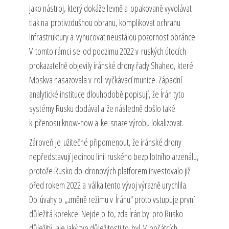
jako nástroj, který dokáže levně a opakovaně vyvolávat
tlak na protivzdušnou obranu, komplikovat ochranu
infrastruktury a vynucovat neustálou pozornost obránce.
V tomto rámci se od podzimu 2022 v ruských útocích
prokazatelně objevily íránské drony řady Shahed, které
Moskva nasazovala v roli vyčkávací munice. Západní
analytické instituce dlouhodobě popisují, že Írán tyto
systémy Rusku dodával a že následně došlo také
k přenosu know-how a ke snaze výrobu lokalizovat.
Zároveň je užitečné připomenout, že íránské drony
nepředstavují jedinou linii ruského bezpilotního arzenálu,
protože Rusko do dronových platforem investovalo již
před rokem 2022 a válka tento vývoj výrazně urychlila.
Do úvahy o „změně režimu v Íránu“ proto vstupuje první
důležitá korekce. Nejde o to, zda Írán byl pro Rusko
důležitý, ale jaký typ důležitosti to byl. V počátcích