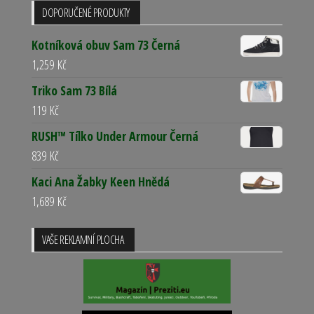
DOPORUČENÉ PRODUKTY
Kotníková obuv Sam 73 Černá
1,259
Kč
Triko Sam 73 Bílá
119
Kč
RUSH™ Tílko Under Armour Černá
839
Kč
Kaci Ana Žabky Keen Hnědá
1,689
Kč
VAŠE REKLAMNÍ PLOCHA