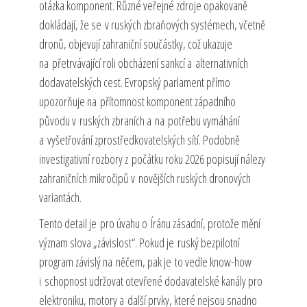
otázka komponent. Různé veřejné zdroje opakovaně
dokládají, že se v ruských zbraňových systémech, včetně
dronů, objevují zahraniční součástky, což ukazuje
na přetrvávající roli obcházení sankcí a alternativních
dodavatelských cest. Evropský parlament přímo
upozorňuje na přítomnost komponent západního
původu v ruských zbraních a na potřebu vymáhání
a vyšetřování zprostředkovatelských sítí. Podobně
investigativní rozbory z počátku roku 2026 popisují nálezy
zahraničních mikročipů v novějších ruských dronových
variantách.
Tento detail je pro úvahu o Íránu zásadní, protože mění
význam slova „závislost“. Pokud je ruský bezpilotní
program závislý na něčem, pak je to vedle know-how
i schopnost udržovat otevřené dodavatelské kanály pro
elektroniku, motory a další prvky, které nejsou snadno