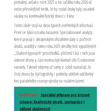
pomaleji, avšak v roce 2025 a na začátku roku 2026 už
nelze přesvědčivě tvrdit, že by ruské útoky byly zásadně
vázány na kontinuální fyzický dovoz z Íránu.
Tento závěr stojí na dvou typech ověřitelných informací.
První se týká rozsahu nasazení. Specializované analýzy,
které pracují s ukrajinskými oficiálními daty o počtech
útoků, uvádějí v rámci roku 2025 desítky tisíc vypuštěných
„Shahed-typových“ prostředků, přičemž část z nich jsou
úderné drony a část mohou být klamné cíle či odvozené
varianty. Takové objemy už samy o sobě naznačují, že
čistý dovoz by byl logisticky i politicky obtížně udržitelný
bez paralelního rozvoje výroby na ruském území.
Další Čtení :
Speciální příprava pro krizové
situace: Realistický výcvik, spolupráce i
sdílené zkušenosti