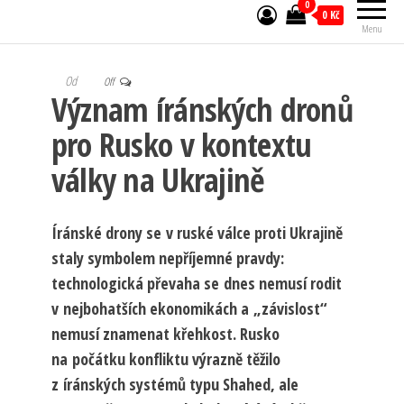
0
0 Kč
Menu
Od
Off
Význam íránských dronů
pro Rusko v kontextu
války na Ukrajině
Íránské drony se v ruské válce proti Ukrajině
staly symbolem nepříjemné pravdy:
technologická převaha se dnes nemusí rodit
v nejbohatších ekonomikách a „závislost“
nemusí znamenat křehkost. Rusko
na počátku konfliktu výrazně těžilo
z íránských systémů typu Shahed, ale