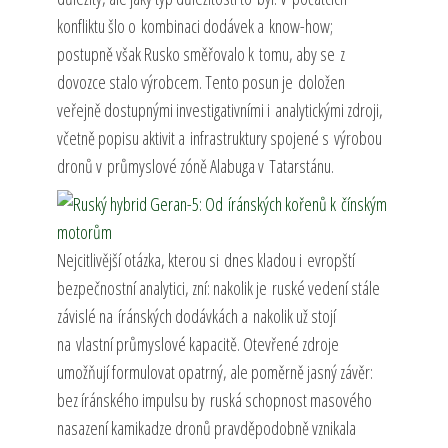
konfliktu šlo o kombinaci dodávek a know-how;
postupně však Rusko směřovalo k tomu, aby se z
dovozce stalo výrobcem. Tento posun je doložen
veřejně dostupnými investigativními i analytickými zdroji,
včetně popisu aktivit a infrastruktury spojené s výrobou
dronů v průmyslové zóně Alabuga v Tatarstánu.
Nejcitlivější otázka, kterou si dnes kladou i evropští
bezpečnostní analytici, zní: nakolik je ruské vedení stále
závislé na íránských dodávkách a nakolik už stojí
na vlastní průmyslové kapacitě. Otevřené zdroje
umožňují formulovat opatrný, ale poměrně jasný závěr:
bez íránského impulsu by ruská schopnost masového
nasazení kamikadze dronů pravděpodobně vznikala