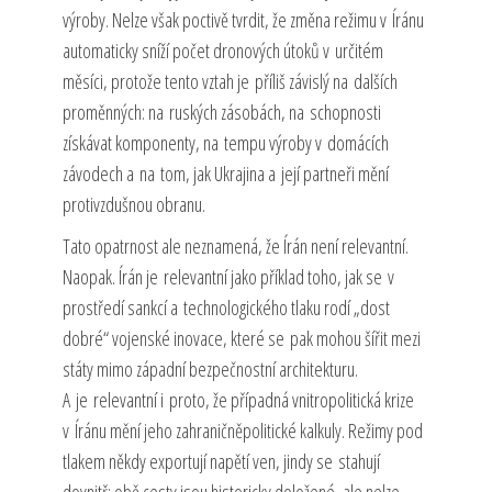
výroby. Nelze však poctivě tvrdit, že změna režimu v Íránu
automaticky sníží počet dronových útoků v určitém
měsíci, protože tento vztah je příliš závislý na dalších
proměnných: na ruských zásobách, na schopnosti
získávat komponenty, na tempu výroby v domácích
závodech a na tom, jak Ukrajina a její partneři mění
protivzdušnou obranu.
Tato opatrnost ale neznamená, že Írán není relevantní.
Naopak. Írán je relevantní jako příklad toho, jak se v
prostředí sankcí a technologického tlaku rodí „dost
dobré“ vojenské inovace, které se pak mohou šířit mezi
státy mimo západní bezpečnostní architekturu.
A je relevantní i proto, že případná vnitropolitická krize
v Íránu mění jeho zahraničněpolitické kalkuly. Režimy pod
tlakem někdy exportují napětí ven, jindy se stahují