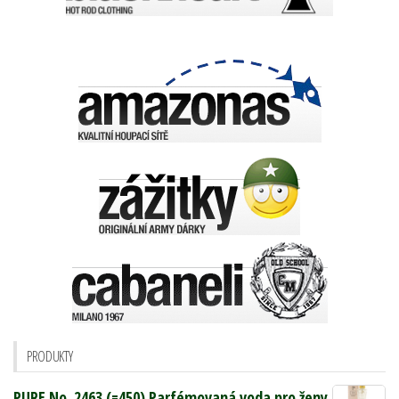
PRODUKTY
PURE No. 2463 (=450) Parfémovaná voda pro ženy