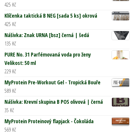
425
Kč
Klíčenka taktická B NEG [sada 5 ks] okrová
425
Kč
Nášivka: Znak URNA [bsz] černá | šedá
135
Kč
PURE No. 31 Parfémovaná voda pro ženy
Velikost: 50 ml
229
Kč
MyProtein Pre-Workout Gel - Tropická Bouře
589
Kč
Nášivka: Krevní skupina B POS olivová | černá
35
Kč
MyProtein Proteinový flapjack - Čokoláda
569
Kč