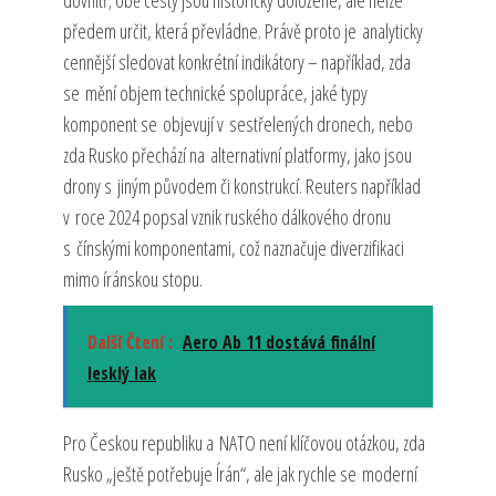
dovnitř; obě cesty jsou historicky doložené, ale nelze
předem určit, která převládne. Právě proto je analyticky
cennější sledovat konkrétní indikátory – například, zda
se mění objem technické spolupráce, jaké typy
komponent se objevují v sestřelených dronech, nebo
zda Rusko přechází na alternativní platformy, jako jsou
drony s jiným původem či konstrukcí. Reuters například
v roce 2024 popsal vznik ruského dálkového dronu
s čínskými komponentami, což naznačuje diverzifikaci
mimo íránskou stopu.
Další Čtení :
Aero Ab 11 dostává finální
lesklý lak
Pro Českou republiku a NATO není klíčovou otázkou, zda
Rusko „ještě potřebuje Írán“, ale jak rychle se moderní