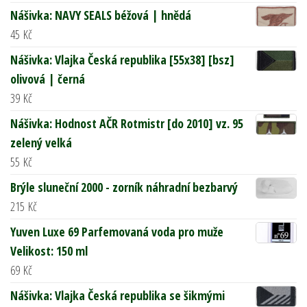
Nášivka: NAVY SEALS béžová | hnědá
45
Kč
Nášivka: Vlajka Česká republika [55x38] [bsz]
olivová | černá
39
Kč
Nášivka: Hodnost AČR Rotmistr [do 2010] vz. 95
zelený velká
55
Kč
Brýle sluneční 2000 - zorník náhradní bezbarvý
215
Kč
Yuven Luxe 69 Parfemovaná voda pro muže
Velikost: 150 ml
69
Kč
Nášivka: Vlajka Česká republika se šikmými