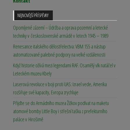
Kontakt
NEJNOVĚJŠÍ PŘÍSPĚVKY
Opomíjené zázemí – Údržba a oprava pozemní a letecké
techniky v československé armádě v letech 1945 – 1989
Renesance italského dělostřelectva: VBM 155 a nástup
automatizované palebné podpory na velké vzdálenosti
Když historie ožívá mezi legendami RAF. Osamělý vlk natáčel v
Leteckém muzeu Kbely
Laserová revoluce v boji proti UAS: Izrael vede, Amerika
rozšiřuje své kapacity, Evropa zrychluje
Přijďte se do Armádního muzea Žižkov podívat na maketu
atomové bomby Little Boy i střešní tašku z prefekturního
paláce v Hirošimě