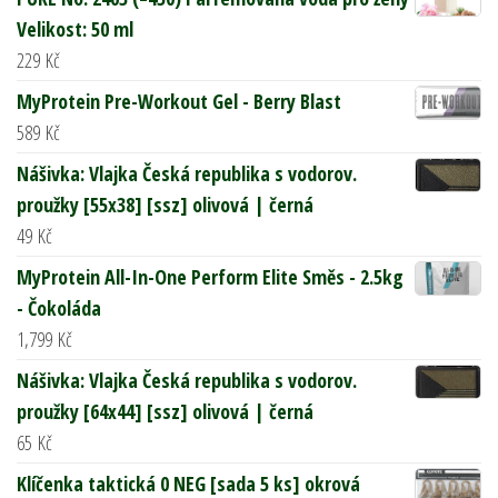
Velikost: 50 ml
229
Kč
MyProtein Pre-Workout Gel - Berry Blast
589
Kč
Nášivka: Vlajka Česká republika s vodorov.
proužky [55x38] [ssz] olivová | černá
49
Kč
MyProtein All-In-One Perform Elite Směs - 2.5kg
- Čokoláda
1,799
Kč
Nášivka: Vlajka Česká republika s vodorov.
proužky [64x44] [ssz] olivová | černá
65
Kč
Klíčenka taktická 0 NEG [sada 5 ks] okrová