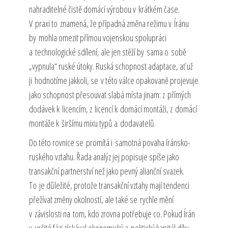
nahraditelné čistě domácí výrobou v krátkém čase.
V praxi to znamená, že případná změna režimu v Íránu
by mohla omezit přímou vojenskou spolupráci
a technologické sdílení, ale jen stěží by sama o sobě
„vypnula“ ruské útoky. Ruská schopnost adaptace, ať už
ji hodnotíme jakkoli, se v této válce opakovaně projevuje
jako schopnost přesouvat slabá místa jinam: z přímých
dodávek k licencím, z licencí k domácí montáži, z domácí
montáže k širšímu mixu typů a dodavatelů.
Do této rovnice se promítá i samotná povaha íránsko-
ruského vztahu. Řada analýz jej popisuje spíše jako
transakční partnerství než jako pevný alianční svazek.
To je důležité, protože transakční vztahy mají tendenci
přežívat změny okolností, ale také se rychle mění
v závislosti na tom, kdo zrovna potřebuje co. Pokud Írán