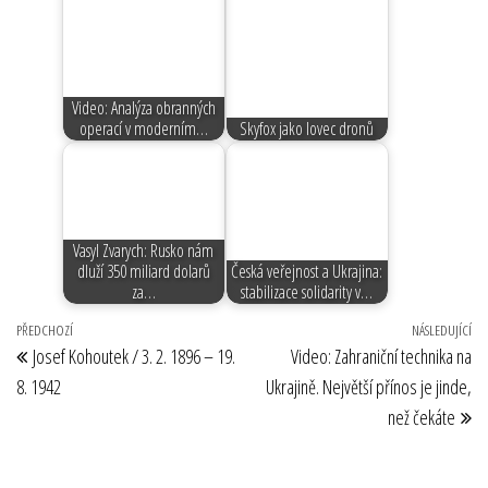
Video: Analýza obranných
operací v moderním…
Skyfox jako lovec dronů
Vasyl Zvarych: Rusko nám
dluží 350 miliard dolarů
Česká veřejnost a Ukrajina:
za…
stabilizace solidarity v…
Navigace
Předchozí
PŘEDCHOZÍ
NÁSLEDUJÍCÍ
Ná
Josef Kohoutek / 3. 2. 1896 – 19.
Video: Zahraniční technika na
pro
příspěvek
př
8. 1942
Ukrajině. Největší přínos je jinde,
příspěvek
než čekáte