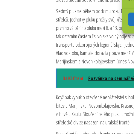
Sedmý pluk se během podzimu roku 1917 nadál
střelců. Jednotky pluku prožily svůj křest o
prvního záložního pluku mezi 8. a 13. březne
tak ostatním částem čs. vojska volný odjezd 
transportu odzbrojených legionářských jednot
Vladivostoku, kam ale dorazila pouze menší čá
Marijinskem a Novonikolajevskem (dnes Nov
Další Čtení :
Pozvánka na seminář v
Když pak vypuklo otevřené nepřátelství s bolš
bitev u Marijinsku, Novonikolajevsku, Krasno
v bitvě u Kaulu. Sloučení celého pluku umožnilo
střelecké divize nasazeni na uralské frontě.
Po stažení čs. jednotek z fronty a reorganiza