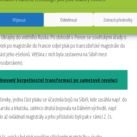
e rozšiřoval a v době ústupu z Ukrajiny měl již 165 důstojníků a 2 895
hněm v bitvě u Bachmače, kde společně s oddíly šestého, čtvrtého a
Příjmout
Odmítnout
Zobrazit předvolby
m 1918 zadržovaly nápor postupujících německých jednotek a umožnily
z Ukrajiny do vnitřního Ruska. Po dohodě v Penze se sovětskými úřady o
ek po magistrále do Francie odjel pluk po transsibiřské magistrále do
st jeho ešelonů. Většina z nich byla zastavena na Sibiři mezi
osibirskem).
ěnovaný bezpečnostní transformaci po sametové revoluci
eviky, jedna část pluku se účastnila bojů na Sibiři, kde zasáhla např. do
jarsku a Irkutsku, zatímco druhá bojovala na Dálném východě, např.
 až ovládnutí magistrály a jeho příslušníci byli pak v rámci 2. čs.
ci čs. vojska byl pluk pověřen střežením magistrály v úseku