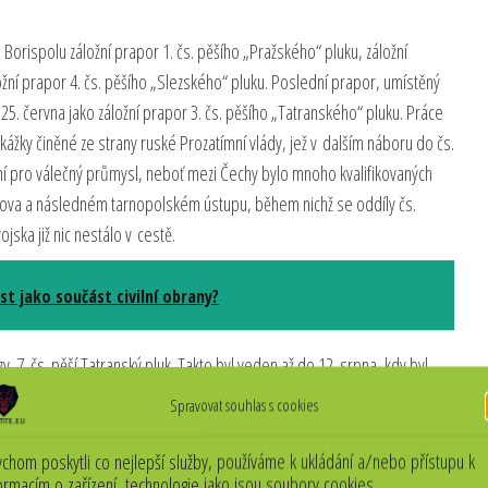
Borispolu záložní prapor 1. čs. pěšího „Pražského“ pluku, záložní
ožní prapor 4. čs. pěšího „Slezského“ pluku. Poslední prapor, umístěný
25. června jako záložní prapor 3. čs. pěšího „Tatranského“ pluku. Práce
žky činěné ze strany ruské Prozatímní vlády, jež v dalším náboru do čs.
ní pro válečný průmysl, neboť mezi Čechy bylo mnoho kvalifikovaných
borova a následném tarnopolském ústupu, během nichž se oddíly čs.
jska již nic nestálo v cestě.
t jako součást civilní obrany?
tzv. 7. čs. pěší Tatranský pluk. Takto byl veden až do 12. srpna, kdy byl
usku reorganizován na střelecký pluk a finálně přejmenován na 7. čs.
Spravovat souhlas s cookies
n do 2. čs. střelecké divize. Jak již napovídal plukovní čestný přídomek,
nští dobrovolníci. Jejich celkový nedostatek však vedl k tomu, že
chom poskytli co nejlepší služby, používáme k ukládání a/nebo přístupu k
ormacím o zařízení, technologie jako jsou soubory cookies.
lučně slovenská pak byla pouze jeho 12. rota.