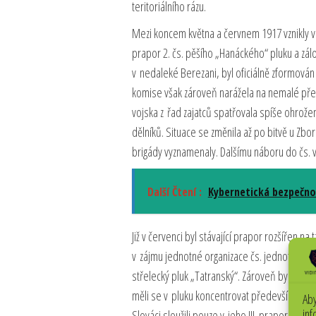
teritoriálního rázu.
Mezi koncem května a červnem 1917 vznikly v 
prapor 2. čs. pěšího „Hanáckého“ pluku a zál
v nedaleké Berezani, byl oficiálně zformován 
komise však zároveň narážela na nemalé překá
vojska z řad zajatců spatřovala spíše ohrože
dělníků. Situace se změnila až po bitvě u Z
brigády vyznamenaly. Dalšímu náboru do čs. vo
Další Čtení :
Kybernetická bezpečnos
Již v červenci byl stávající prapor rozšířen na 
v zájmu jednotné organizace čs. jednotek v R
střelecký pluk „Tatranský“. Zároveň byl zařaze
měli se v pluku koncentrovat především slove
Aby
inf
Slováci sloužili pouze v jeho III. praporu, vý