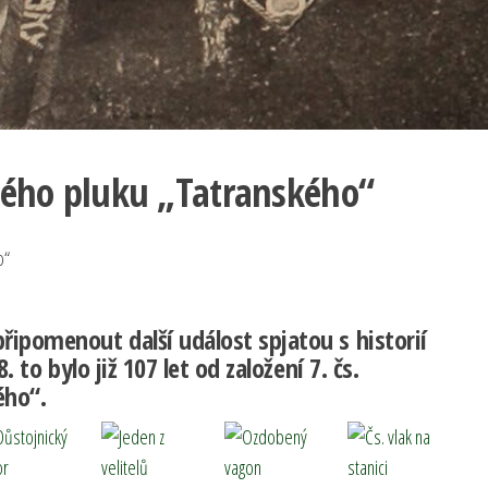
ckého pluku „Tatranského“
řipomenout další událost spjatou s historií
8. to bylo již 107 let od založení 7. čs.
ého“.