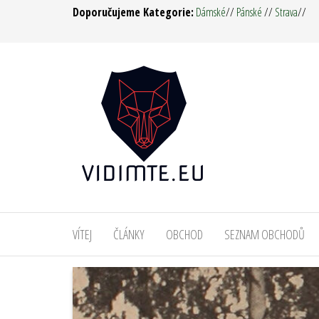
Přeskočit
Doporučujeme Kategorie:
Dámské
//
Pánské
//
Strava
//
na
obsah
Vidím
Oděvy,
Táboření,
tě ! –
Military,
Army
Survival,
Pro muže
Man &
i ženy
Woman
VÍTEJ
ČLÁNKY
OBCHOD
SEZNAM OBCHODŮ