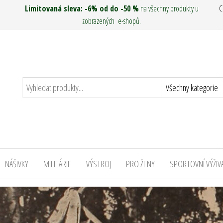
Limitovaná sleva: -6% od do -50 %
na všechny produkty u
C
zobrazených e-shopů.
NÁŠIVKY
MILITÁRIE
VÝSTROJ
PRO ŽENY
SPORTOVNÍ VÝŽIV