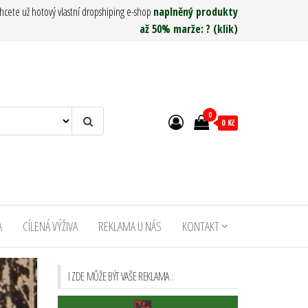
hcete už hotový vlastní dropshiping e-shop
naplněný produkty
až 50% marže: ? (klik)
0
0 Kč
A
CÍLENÁ VÝŽIVA
REKLAMA U NÁS
KONTAKT
I ZDE MŮŽE BÝT VAŠE REKLAMA :