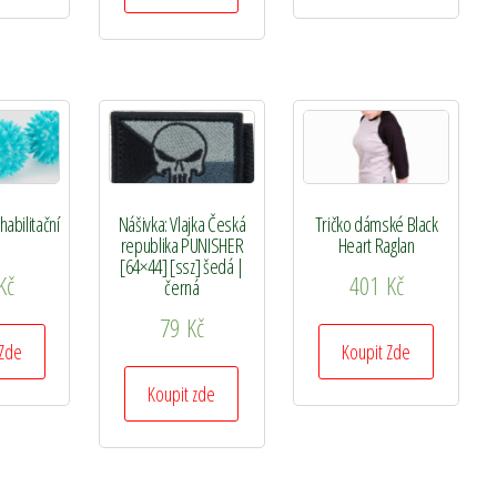
abilitační
Nášivka: Vlajka Česká
Tričko dámské Black
republika PUNISHER
Heart Raglan
[64×44] [ssz] šedá |
Kč
401
Kč
černá
79
Kč
 Zde
Koupit Zde
Koupit zde