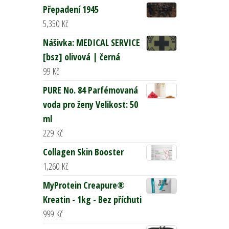
Přepadení 1945
5,350
Kč
Nášivka: MEDICAL SERVICE
[bsz] olivová | černá
99
Kč
PURE No. 84 Parfémovaná
voda pro ženy Velikost: 50
ml
229
Kč
Collagen Skin Booster
1,260
Kč
MyProtein Creapure®
Kreatin - 1kg - Bez příchuti
999
Kč