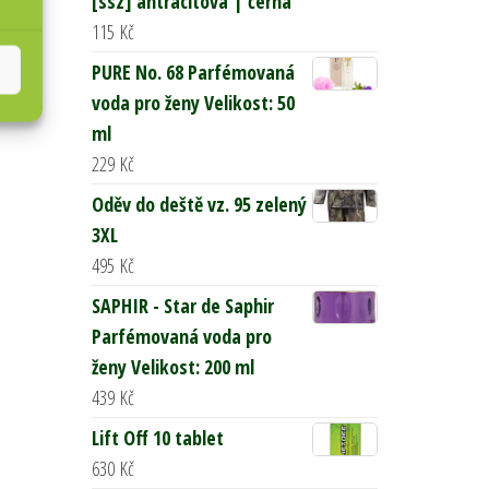
[ssz] antracitová | černá
115
Kč
PURE No. 68 Parfémovaná
voda pro ženy Velikost: 50
ml
229
Kč
Oděv do deště vz. 95 zelený
3XL
495
Kč
SAPHIR - Star de Saphir
Parfémovaná voda pro
ženy Velikost: 200 ml
439
Kč
Lift Off 10 tablet
630
Kč