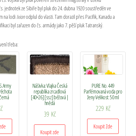
. jednotek ze Sibiře byl pluk do 24. dubna 1920 soustředěn ve
em na lodi
Ixion
odplul do vlasti. Tam dorazil přes Pacifik, Kanadu a
kaci byl zařazen do čs. armády jako 7. pěší pluk Tatranský.
vení třeba:
.S.Army
Nášivka: Vlajka Česká
PURE No. 449
Pěchota
republika zrcadlová
Parfémovaná voda pro
 černá
[40×26] [ssz] béžová |
ženy Velikost: 50 ml
hnědá
Kč
229
Kč
39
Kč
 zde
Koupit Zde
Koupit zde