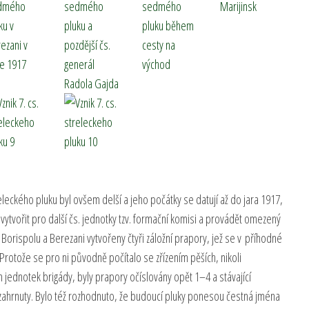
leckého pluku byl ovšem delší a jeho počátky se datují až do jara 1917,
ytvořit pro další čs. jednotky tzv. formační komisi a provádět omezený
 Borispolu a Berezani vytvořeny čtyři záložní prapory, jež se v příhodné
 Protože se pro ni původně počítalo se zřízením pěších, nikoli
ch jednotek brigády, byly prapory očíslovány opět 1–4 a stávající
 zahrnuty. Bylo též rozhodnuto, že budoucí pluky ponesou čestná jména