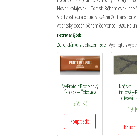
Novonikolajevsk – Tomsk. Během evakuace čs
Vladivostoku a odtud v květnu 26. transport
Atlantský oceán během července 1920. Po unifi
Petr Matějček
Zdroj článku s odkazem zde
| Vybírejte z vyba
MyProtein Proteinový
Nášivka: U
flapjack – Čokoláda
límcová – 
olivová |
569
Kč
19
Koupit Zde
Koupit