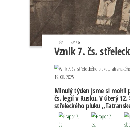
Od
Off
Vznik 7. čs. střele
19. 08. 2025
Minulý týden jsme si mohli p
čs. legií v Rusku. V úterý 12. 
střeleckého pluku „Tatransk