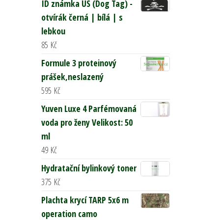
ID známka US (Dog Tag) -
otvírák černá | bílá | s
lebkou
85
Kč
Formule 3 proteinový
prášek,neslazený
595
Kč
Yuven Luxe 4 Parfémovaná
voda pro ženy Velikost: 50
ml
49
Kč
Hydratační bylinkový toner
375
Kč
Plachta krycí TARP 5x6 m
operation camo