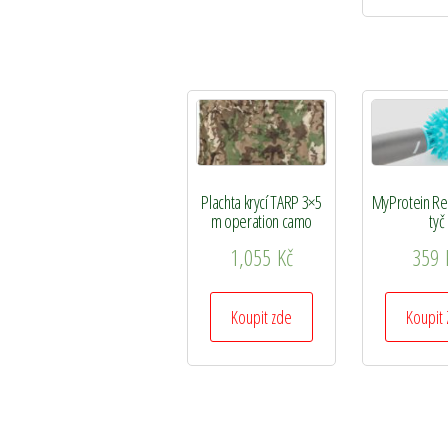
Plachta krycí TARP 3×5
MyProtein Reh
m operation camo
tyč
1,055
Kč
359
Koupit zde
Koupit