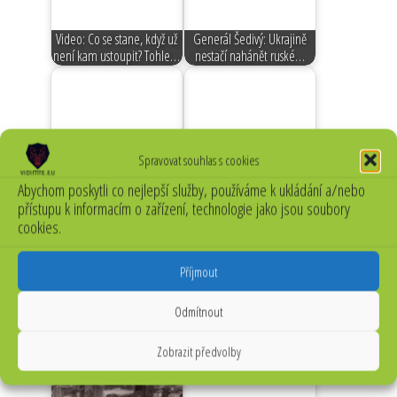
Video: Co se stane, když už
Generál Šedivý: Ukrajině
není kam ustoupit? Tohle…
nestačí nahánět ruské…
Spravovat souhlas s cookies
Nové zbraňové systémy
Britská armáda integruje
Abychom poskytli co nejlepší služby, používáme k ukládání a/nebo
dneška: Orešnik
pozemní drony s cílem…
přístupu k informacím o zařízení, technologie jako jsou soubory
cookies.
Příjmout
Belgický model:
Dobrovolná vojenská služba
Evropský sociální stát jako
Odmítnout
jako…
strategická síla:…
Zobrazit předvolby