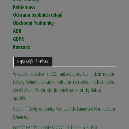
Reklamace
Ochrana osobních údajů
Obchodní Podmínky
ADR
GDPR
Kontakt
NEJNOVĚJŠÍ PŘÍSPĚVKY
Vyrazte retrovlakem na 22. Tankový den v Technickém muzeu
Lešany. Vyhnete se tak komplikacím na rozkopaných silnicích v
okolí Lešan. Předprodej jízdenek na historický vlak byl
spuštěn
CSG míří do hypersoniky. Vstupuje do kanadské North Vector
Dynamics
Jaromír Hehcht (LAHULEK) / 22. 10. 1923 – 6. 8. 1946