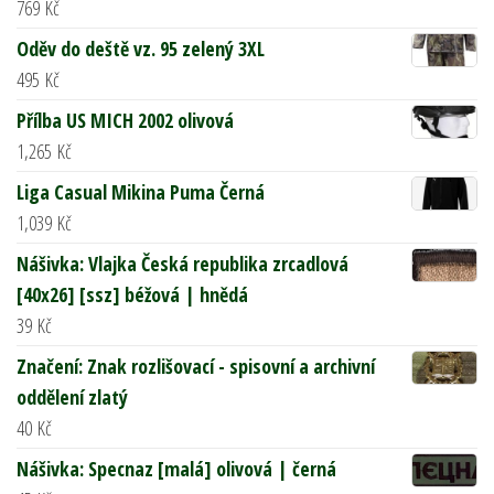
769
Kč
Oděv do deště vz. 95 zelený 3XL
495
Kč
Přílba US MICH 2002 olivová
1,265
Kč
Liga Casual Mikina Puma Černá
1,039
Kč
Nášivka: Vlajka Česká republika zrcadlová
[40x26] [ssz] béžová | hnědá
39
Kč
Značení: Znak rozlišovací - spisovní a archivní
oddělení zlatý
40
Kč
Nášivka: Specnaz [malá] olivová | černá