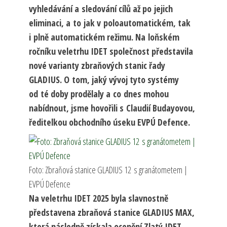
vyhledávání a sledování cílů až po jejich
eliminaci, a to jak v poloautomatickém, tak
i plně automatickém režimu. Na loňském
ročníku veletrhu IDET společnost představila
nové varianty zbraňových stanic řady
GLADIUS. O tom, jaký vývoj tyto systémy
od té doby prodělaly a co dnes mohou
nabídnout, jsme hovořili s Claudií Budayovou,
ředitelkou obchodního úseku EVPÚ Defence.
Foto: Zbraňová stanice GLADIUS 12 s granátometem |
EVPÚ Defence
Na veletrhu IDET 2025 byla slavnostně
představena zbraňová stanice GLADIUS MAX,
která následně získala ocenění Zlatý IDET.