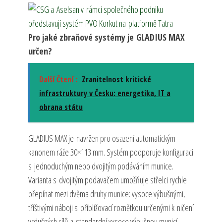
Pro jaké zbraňové systémy je GLADIUS MAX
určen?
Další Čtení :
Zranitelnost kritické
infrastruktury v Česku: energetika, IT a
obrana státu
GLADIUS MAX je navržen pro osazení automatickým
kanonem ráže 30×113 mm. Systém podporuje konfiguraci
s jednoduchým nebo dvojitým podáváním munice.
Varianta s dvojitým podavačem umožňuje střelci rychle
přepínat mezi dvěma druhy munice: vysoce výbušnými,
tříštivými náboji s přibližovací roznětkou určenými k ničení
vzdušných cílů a standardní vysoce výbušnou municí