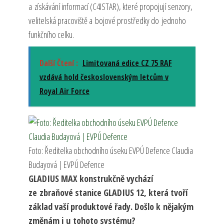
a získávání informací (C4ISTAR), které propojují senzory,
velitelská pracoviště a bojové prostředky do jednoho
funkčního celku.
Další Čtení :
Limitovaná edice CZ 75 RAF
vzdává hold československým letcům v
Royal Air Force
Foto: Ředitelka obchodního úseku EVPÚ Defence Claudia
Budayová | EVPÚ Defence
GLADIUS MAX konstrukčně vychází
ze zbraňové stanice GLADIUS 12, která tvoří
základ vaší produktové řady. Došlo k nějakým
změnám i u tohoto systému?