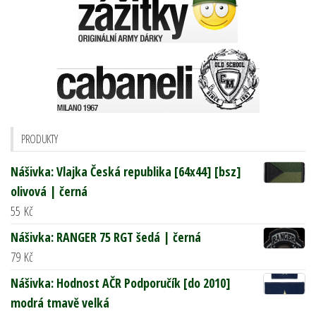
PRODUKTY
Nášivka: Vlajka Česká republika [64x44] [bsz]
olivová | černá
55
Kč
Nášivka: RANGER 75 RGT šedá | černá
79
Kč
Nášivka: Hodnost AČR Podporučík [do 2010]
modrá tmavě velká