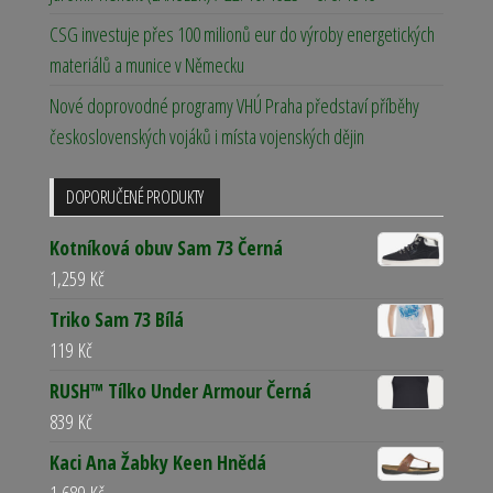
CSG investuje přes 100 milionů eur do výroby energetických
materiálů a munice v Německu
Nové doprovodné programy VHÚ Praha představí příběhy
československých vojáků i místa vojenských dějin
DOPORUČENÉ PRODUKTY
Kotníková obuv Sam 73 Černá
1,259
Kč
Triko Sam 73 Bílá
119
Kč
RUSH™ Tílko Under Armour Černá
839
Kč
Kaci Ana Žabky Keen Hnědá
1,689
Kč