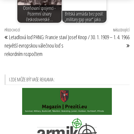
Oceňovaní spojenci -
Pozemní útvary
Britská armáda bez posil:
československé…
„military gap year“ jako…
Navigace
Předchozí
PŘEDCHOZÍ
NÁSLEDUJÍCÍ
Ná
Letadlová loď PANG: Francie staví
Josef Knop / 30. 1. 1909 – 1. 4. 1966
pro
příspěvek
př
největší evropskou válečnou loď s
příspěvek
rekordním rozpočtem
I ZDE MŮŽE BÝT VAŠE REKLAMA :