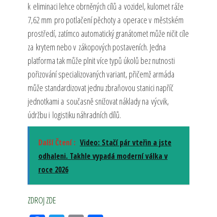
k eliminaci lehce obrněných cílů a vozidel, kulomet ráže
7,62 mm pro potlačení pěchoty a operace v městském
prostředí, zatímco automatický granátomet může ničit cíle
za krytem nebo v zákopových postaveních. Jedna
platforma tak může plnit více typů úkolů bez nutnosti
pořizování specializovaných variant, přičemž armáda
může standardizovat jednu zbraňovou stanici napříč
jednotkami a současně snižovat náklady na výcvik,
údržbu i logistiku náhradních dílů.
Další Čtení :
Video: Stačí pár vteřin a jste
odhaleni. Takhle vypadá moderní válka v
roce 2026
ZDROJ ZDE