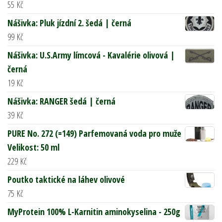
55
Kč
Nášivka: Pluk jízdní 2. šedá | černá
99
Kč
Nášivka: U.S.Army límcová - Kavalérie olivová |
černá
19
Kč
Nášivka: RANGER šedá | černá
39
Kč
PURE No. 272 (=149) Parfemovaná voda pro muže
Velikost: 50 ml
229
Kč
Poutko taktické na láhev olivové
75
Kč
MyProtein 100% L-Karnitin aminokyselina - 250g