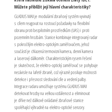
Můžete přiblížit její hlavní charakteristiky?
GLADIUS MAX je modulární zbraňový systém vyvinutý
s cílem reagovat na rostoucí požadavky na flexibilní
obranu proti bezpilotním prostředkům (UAS) i proti
pozemním hrozbám. Stanice kombinuje integrovaný radar
s pokročilým elektro-optickým zaměřovačem, jehož
součástí je chlazená termovizní kamera, denní kamera
a laserový dálkoměr. Charakteristickým rysem řešení
je skutečnost, že elektro-optický zaměřovač se pohybuje
nezávisle na lafetě zbraně, což výrazně posiluje možnosti
detekce i přesnost sledování cíle a vedení palby.
Integrace radaru umožňuje systému GLADIUS MAX
detekovat hrozby na velkou vzdálenost a eliminovat
je dříve než dálkově ovládané zbraňové stanice
spoléhající výhradně na elektro-optické senzory.