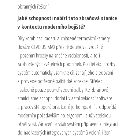
obranných řešení.
Jaké schopnosti nabízí tato zbraňová stanice
v kontextu moderního bojiště?
Díky kombinaci radaru a chlazené termovizní kamery
dokáže GLADIUS MAX přesně detekovat vzdušné
i pozemní hrozby na značné vzdálenosti, a to i
za zhoršených světelných podmínek. Po detekci hrozby
systém automaticky uzamkne cíl, zahájí jeho sledování
a provede potřebné balistické korekce. Střelec
následně pouze potvrdí vedení palby. Ke zbraňové
stanici jsme schopni dodat i vlastní ovládací software
a pracoviště operátora, které je kompaktní a odpovídá
moderním požadavkům na ergonomii a uživatelskou
přívětivost. Zároveň je však systém připraven k integraci
do nadřazených integrovaných systémů velení, řízení