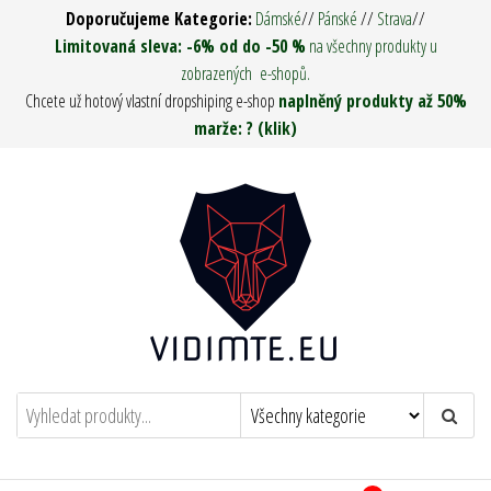
Přeskočit
Doporučujeme Kategorie:
Dámské
//
Pánské
//
Strava
//
na
Limitovaná sleva: -6% od do -50 %
na všechny produkty u
zobrazených e-shopů.
obsah
Chcete už hotový vlastní dropshiping e-shop
naplněný produkty až 50%
marže: ? (klik)
Vidím tě ! – Army Man & Woman
Oděvy, Táboření, Military, Survival, Pro
muže i ženy