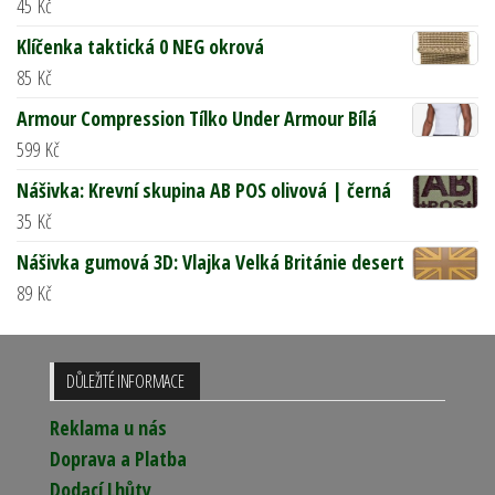
45
Kč
Klíčenka taktická 0 NEG okrová
85
Kč
Armour Compression Tílko Under Armour Bílá
599
Kč
Nášivka: Krevní skupina AB POS olivová | černá
35
Kč
Nášivka gumová 3D: Vlajka Velká Británie desert
89
Kč
DŮLEŽITÉ INFORMACE
Reklama u nás
Doprava a Platba
Dodací Lhůty